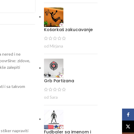
Košarkaš zakucavanje
od Mirjana
a nered i ne
površine: zidove,
kše zalepiti
Grb Partizana
ti i sa takvom
od Sara
Face
X
 stiker napraviti
Fudbaler sa imenom i