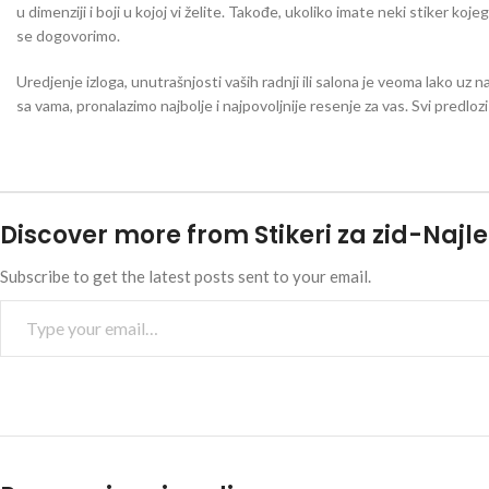
u dimenziji i boji u kojoj vi želite. Takođe, ukoliko imate neki stiker koj
se dogovorimo.
Uredjenje izloga, unutrašnjosti vaših radnji ili salona je veoma lako uz n
sa vama, pronalazimo najbolje i najpovoljnije resenje za vas. Svi predlo
Discover more from Stikeri za zid-Najle
Subscribe to get the latest posts sent to your email.