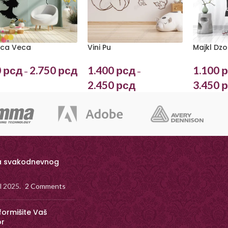
Vini Pu
ica Veca
Majkl Dzo
1.400
рсд
0
рсд
2.750
рсд
1.100
р
–
–
2.450
рсд
3.450
р
a svakodnevnog
il 2025.
2 Comments
formišite Vaš
or