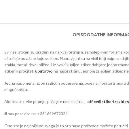
OPIS
DODATNE INFORMAC
Svi naši stikeri su izrađeni na najkvalitetniijim, samolepljivim folijama
oštećuje površine koje se lepe. Napravljeni su na vinil foliji najpoznatij
stakla, metal, drvo i slično. Uz svaki kupljen stiker dobijate jednosta
stiker ili pročitati
uputstvo
na našoj strani. Jednom zalepljen stiker, n
Jedna napomena: zbog različtih podešavanja, boje na monitoru mogu da o
mogućnošću.
Ako imate neko pitanje, pošaljite nam mail na :
office@stikerizazid.rs
ili nas pozovite na +381649672324
Ono sto je najbolje od svega je to sto nase proizvode možete poručiti iu 