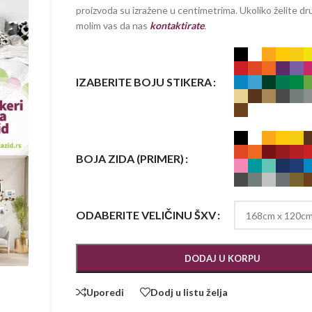
proizvoda su izražene u centimetrima. Ukoliko želite dru
molim vas da nas
kontaktirate
.
IZABERITE BOJU STIKERA
BOJA ZIDA (PRIMER)
ODABERITE VELIČINU ŠXV
DODAJ U KORPU
Uporedi
Dodj u listu želja