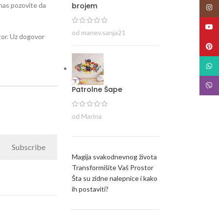
brojem
i nas pozovite da
Insta
YouT
od manev.sanja21
stor. Uz dogovor
Pinte
What
Viber
Patrolne Šape
od Marina
Subscribe
Magija svakodnevnog života
Transformišite Vaš Prostor
Šta su zidne nalepnice i kako
ih postaviti?