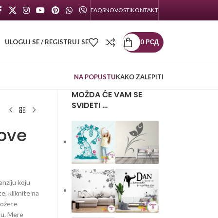
FAQS
NOVOSTI
KONTAKT
ULOGUJ SE / REGISTRUJ SE
0
РСД
NA POPUSTU
KAKO ZALEPITI
MOŽDA ĆE VAM SE
SVIDETI …
move
enziju koju
te, kliknite na
možete
lu. Mere