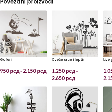
Povezani proizvodi
Goferi
Cveće srce i leptir
Live
950
рсд
2.150
рсд
1.250
рсд
1.0
–
–
2.650
рсд
2.1