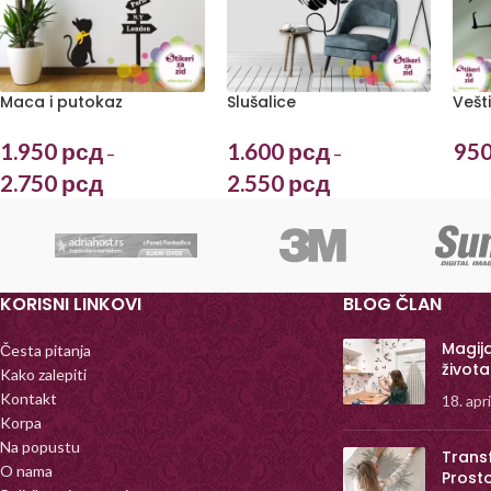
Maca i putokaz
Slušalice
Vešt
1.950
рсд
1.600
рсд
95
–
–
2.750
рсд
2.550
рсд
KORISNI LINKOVI
BLOG ČLAN
Magij
Česta pitanja
života
Kako zalepiti
Kontakt
18. apr
Korpa
Na popustu
Trans
O nama
Prost