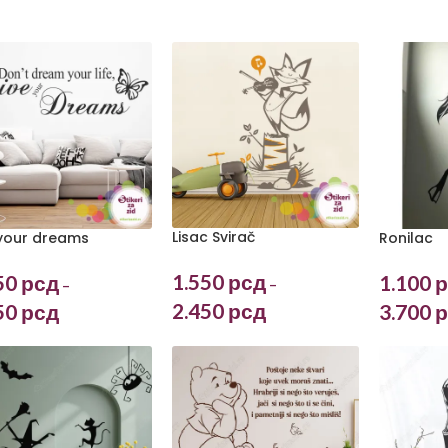
Lisac Svirač
 your dreams
Ronilac
1.550
рсд
50
рсд
1.100
р
–
–
2.450
рсд
50
рсд
3.700
р