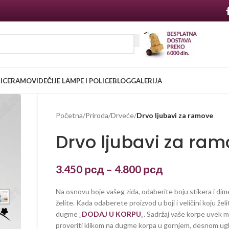
NICE
RAMOVI
DEČIJE LAMPE I POLICE
BLOG
GALERIJA
Početna
/
Priroda
/
Drveće
/
Drvo ljubavi za ramove
Drvo ljubavi za ra
3.450
рсд
–
4.800
рсд
Na osnovu boje vašeg zida, odaberite boju stikera i dim
želite. Kada odaberete proizvod u boji i veličini koju želi
dugme „
DODAJ U KORPU
„. Sadržaj vaše korpe uvek 
proveriti klikom na dugme korpa u gornjem, desnom ug