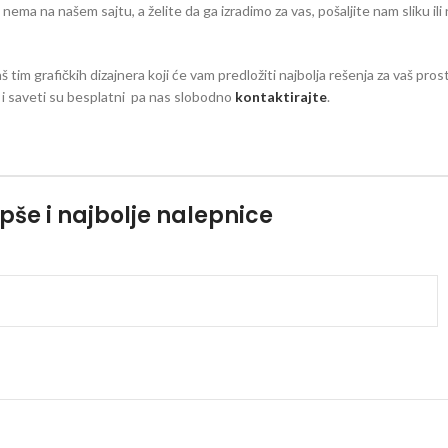
eg nema na našem sajtu, a želite da ga izradimo za vas, pošaljite nam sliku il
aš tim grafičkih dizajnera koji će vam predložiti najbolja rešenja za vaš pro
zi i saveti su besplatni pa nas slobodno
kontaktirajte
.
pše i najbolje nalepnice