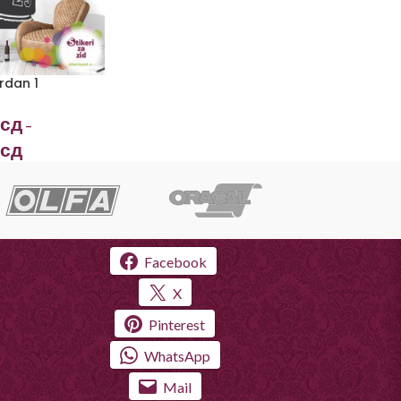
rdan 1
сд
–
сд
Facebook
X
Pinterest
WhatsApp
Mail