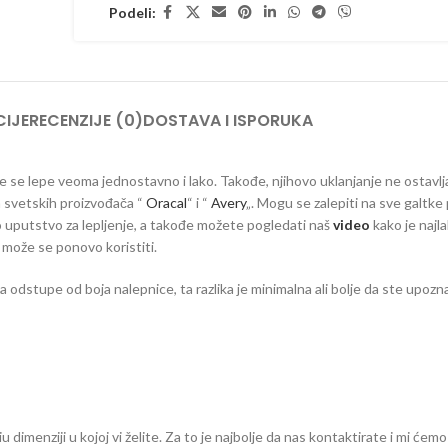
Podeli:
IJE
RECENZIJE (0)
DOSTAVA I ISPORUKA
 koje se lepe veoma jednostavno i lako. Takođe, njihovo uklanjanje ne ostavlj
ih svetskih proizvođača “
Oracal
“ i “
Avery
„. Mogu se zalepiti na sve galtke 
vno uputstvo za lepljenje, a takođe možete pogledati naš
video
kako je najla
e može se ponovo koristiti.
dstupe od boja nalepnice, ta razlika je minimalna ali bolje da ste upozna
dimenziji u kojoj vi želite. Za to je najbolje da nas kontaktirate i mi ćemo