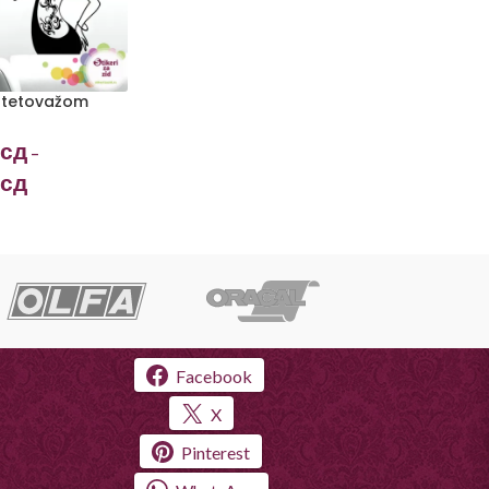
 tetovažom
сд
–
сд
Facebook
X
Pinterest