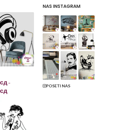
NAS INSTAGRAM
сд
–
POSETI NAS
сд