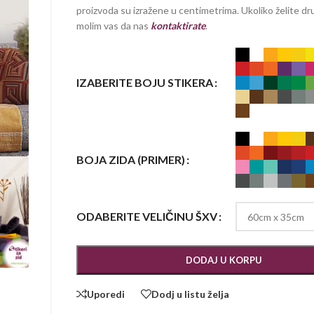
proizvoda su izražene u centimetrima. Ukoliko želite dru
molim vas da nas
kontaktirate
.
IZABERITE BOJU STIKERA
BOJA ZIDA (PRIMER)
ODABERITE VELIČINU ŠXV
DODAJ U KORPU
Uporedi
Dodj u listu želja