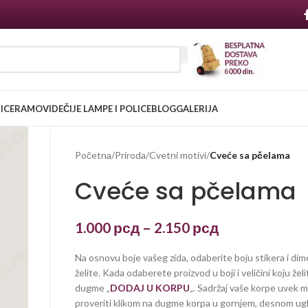
NICE
RAMOVI
DEČIJE LAMPE I POLICE
BLOG
GALERIJA
Početna
/
Priroda
/
Cvetni motivi
/
Cveće sa pčelama
Cveće sa pčelama
1.000
рсд
–
2.150
рсд
Na osnovu boje vašeg zida, odaberite boju stikera i dim
želite. Kada odaberete proizvod u boji i veličini koju želi
dugme „
DODAJ U KORPU
„. Sadržaj vaše korpe uvek 
proveriti klikom na dugme korpa u gornjem, desnom ug