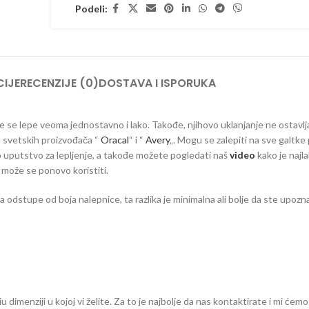
Podeli:
IJE
RECENZIJE (0)
DOSTAVA I ISPORUKA
 koje se lepe veoma jednostavno i lako. Takođe, njihovo uklanjanje ne ostavlj
ih svetskih proizvođača “
Oracal
“ i “
Avery
„. Mogu se zalepiti na sve galtke 
vno uputstvo za lepljenje, a takođe možete pogledati naš
video
kako je najla
e može se ponovo koristiti.
dstupe od boja nalepnice, ta razlika je minimalna ali bolje da ste upozna
dimenziji u kojoj vi želite. Za to je najbolje da nas kontaktirate i mi ćemo