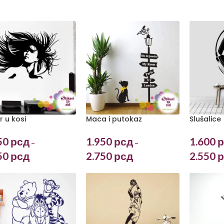
r u kosi
Maca i putokaz
Slušalice
50
рсд
1.950
рсд
1.600
р
–
–
50
рсд
2.750
рсд
2.550
р