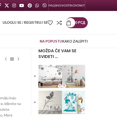
FAQS
NOVOSTI
KONTAKT
ULOGUJ SE / REGISTRUJ SE
0
РСД
NA POPUSTU
KAKO ZALEPITI
MOŽDA ĆE VAM SE
SVIDETI …
enziju koju
te, kliknite na
možete
lu. Mere