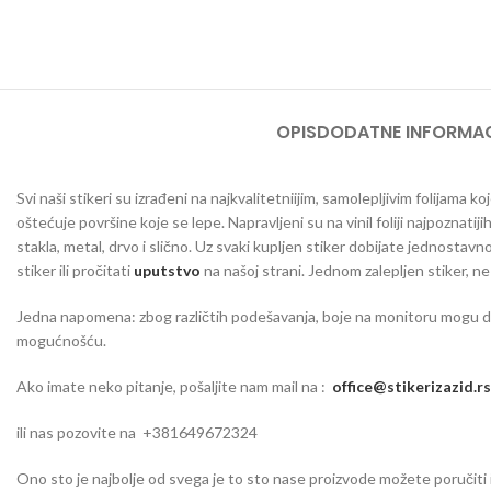
OPIS
DODATNE INFORMAC
Svi naši stikeri su izrađeni na najkvalitetniijim, samolepljivim folijama
oštećuje površine koje se lepe. Napravljeni su na vinil foliji najpoznatij
stakla, metal, drvo i slično. Uz svaki kupljen stiker dobijate jednosta
stiker ili pročitati
uputstvo
na našoj strani. Jednom zalepljen stiker, n
Jedna napomena: zbog različtih podešavanja, boje na monitoru mogu da o
mogućnošću.
Ako imate neko pitanje, pošaljite nam mail na :
office@stikerizazid.rs
ili nas pozovite na +381649672324
Ono sto je najbolje od svega je to sto nase proizvode možete poručiti iu 