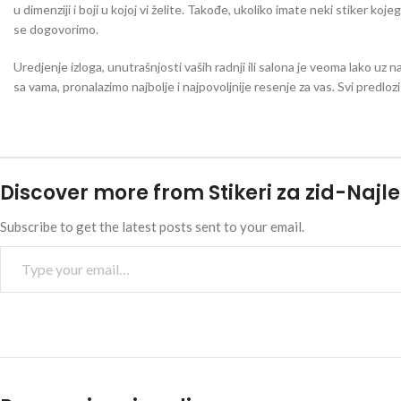
u dimenziji i boji u kojoj vi želite. Takođe, ukoliko imate neki stiker koj
se dogovorimo.
Uredjenje izloga, unutrašnjosti vaših radnji ili salona je veoma lako uz n
sa vama, pronalazimo najbolje i najpovoljnije resenje za vas. Svi predlo
Discover more from Stikeri za zid-Najle
Subscribe to get the latest posts sent to your email.