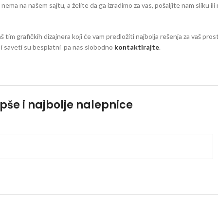
eg nema na našem sajtu, a želite da ga izradimo za vas, pošaljite nam sliku il
aš tim grafičkih dizajnera koji će vam predložiti najbolja rešenja za vaš pro
zi i saveti su besplatni pa nas slobodno
kontaktirajte
.
pše i najbolje nalepnice