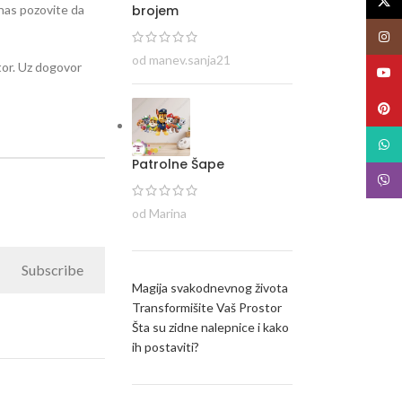
X
brojem
i nas pozovite da
Insta
od manev.sanja21
stor. Uz dogovor
YouT
Pinte
What
Patrolne Šape
Viber
od Marina
Subscribe
Magija svakodnevnog života
Transformišite Vaš Prostor
Šta su zidne nalepnice i kako
ih postaviti?