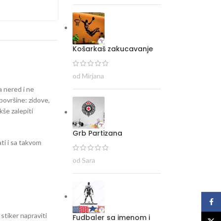
Košarkaš zakucavanje
od Mirjana
a nered i ne
površine: zidove,
kše zalepiti
Grb Partizana
ti i sa takvom
od Sara
Face
 stiker napraviti
Fudbaler sa imenom i