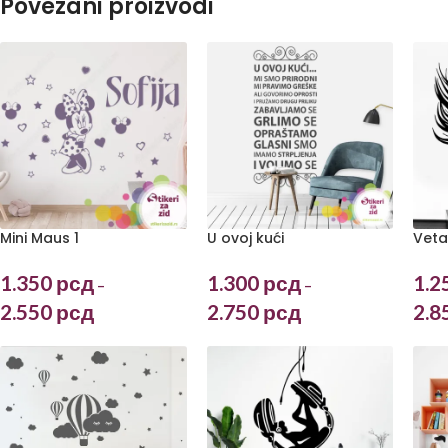
Povezani proizvodi
Mini Maus 1
U ovoj kući
Veta
1.350
рсд
1.300
рсд
1.2
–
–
2.550
рсд
2.750
рсд
2.8