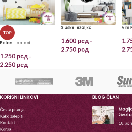
Sluške ležaljka
Vini
TOP
1.600
рсд
1.7
–
Baloni i oblaci
2.750
рсд
2.7
1.250
рсд
–
2.250
рсд
KORISNI LINKOVI
BLOG ČLAN
Magij
Česta pitanja
života
Kako zalepiti
Kontakt
18. apr
Korpa