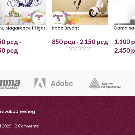
 Pu, Magarence i Tigar
Kobe Bryant
Dama sa
50
рсд
850
рсд
2.150
рсд
1.100
р
–
–
50
рсд
2.450
р
a svakodnevnog
il 2025.
2 Comments