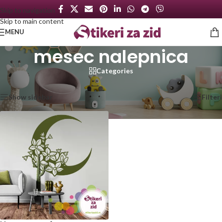
Skip to navigation
Skip to main content
MENU
mesec nalepnica
Categories
Početna
/
Proizvod označen „mesec nalepnica“
Prikazan jedan rezultat
Show sidebar
Filteri