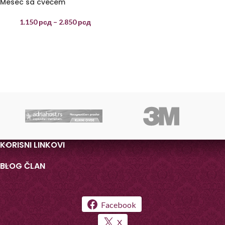
Mesec sa cvećem
1.150
рсд
–
2.850
рсд
KORISNI LINKOVI
BLOG ČLAN
Facebook
X