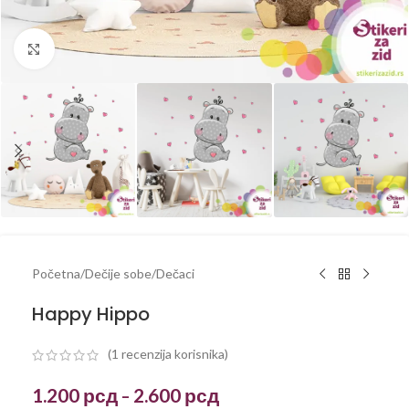
Kliknite za uvećanje
Početna
/
Dečije sobe
/
Dečaci
Happy Hippo
(
1
recenzija korisnika)
1.200
рсд
2.600
рсд
–