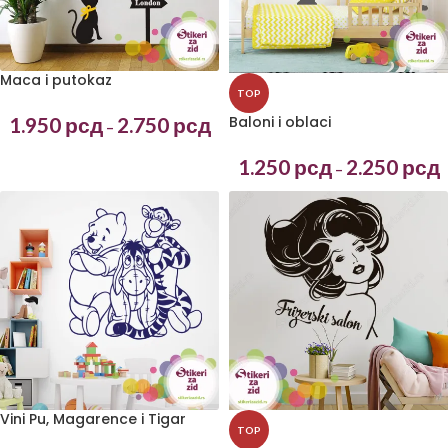
Maca i putokaz
TOP
1.950
рсд
2.750
рсд
Baloni i oblaci
–
1.250
рсд
2.250
рсд
–
Vini Pu, Magarence i Tigar
TOP