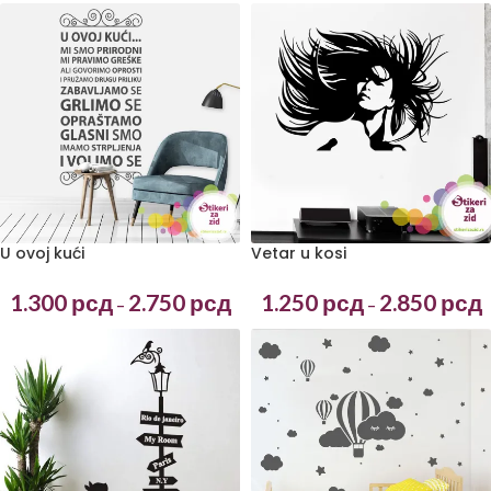
U ovoj kući
Vetar u kosi
1.300
рсд
2.750
рсд
1.250
рсд
2.850
рсд
–
–