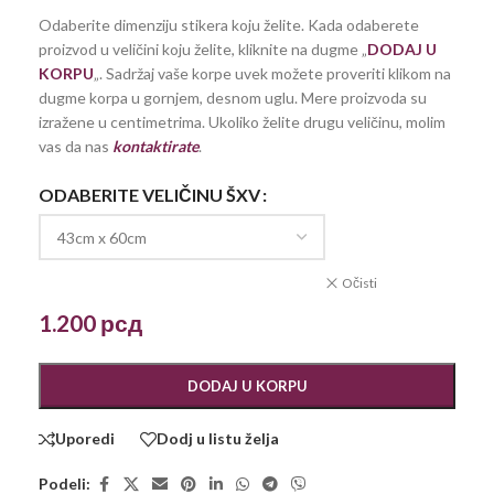
Odaberite dimenziju stikera koju želite. Kada odaberete
proizvod u veličini koju želite, kliknite na dugme „
DODAJ U
KORPU
„. Sadržaj vaše korpe uvek možete proveriti klikom na
dugme korpa u gornjem, desnom uglu. Mere proizvoda su
izražene u centimetrima. Ukoliko želite drugu veličinu, molim
vas da nas
kontaktirate
.
ODABERITE VELIČINU ŠXV
Očisti
1.200
рсд
DODAJ U KORPU
Uporedi
Dodj u listu želja
Podeli: