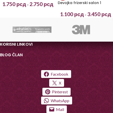
Devojka frizerski salon 1
1.750
рсд
2.750
рсд
–
1.100
рсд
3.450
рсд
–
KORISNI LINKOVI
BLOG ČLAN
Facebook
X
Pinterest
WhatsApp
Mail