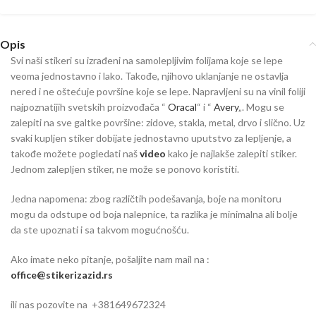
Opis
Svi naši stikeri su izrađeni na samolepljivim folijama koje se lepe
veoma jednostavno i lako. Takođe, njihovo uklanjanje ne ostavlja
nered i ne oštećuje površine koje se lepe. Napravljeni su na vinil foliji
najpoznatijih svetskih proizvođača “
Oracal
“ i “
Avery
„. Mogu se
zalepiti na sve galtke površine: zidove, stakla, metal, drvo i slično. Uz
svaki kupljen stiker dobijate jednostavno uputstvo za lepljenje, a
takođe možete pogledati naš
video
kako je najlakše zalepiti stiker.
Jednom zalepljen stiker, ne može se ponovo koristiti.
Jedna napomena: zbog različtih podešavanja, boje na monitoru
mogu da odstupe od boja nalepnice, ta razlika je minimalna ali bolje
da ste upoznati i sa takvom mogućnošću.
Ako imate neko pitanje, pošaljite nam mail na :
office@stikerizazid.rs
ili nas pozovite na +381649672324