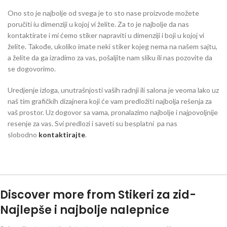
Ono sto je najbolje od svega je to sto nase proizvode možete
poručiti iu dimenziji u kojoj vi želite. Za to je najbolje da nas
kontaktirate i mi ćemo stiker napraviti u dimenziji i boji u kojoj vi
želite. Takođe, ukoliko imate neki stiker kojeg nema na našem sajtu,
a želite da ga izradimo za vas, pošaljite nam sliku ili nas pozovite da
se dogovorimo.
Uredjenje izloga, unutrašnjosti vaših radnji ili salona je veoma lako uz
naš tim grafičkih dizajnera koji će vam predložiti najbolja rešenja za
vaš prostor. Uz dogovor sa vama, pronalazimo najbolje i najpovoljnije
resenje za vas. Svi predlozi i saveti su besplatni pa nas
slobodno
kontaktirajte
.
Discover more from Stikeri za zid-
Najlepše i najbolje nalepnice