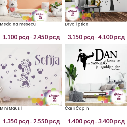
Meda na mesecu
Drvo i ptice
1.100
рсд
2.450
рсд
3.150
рсд
4.100
рсд
–
–
Mini Maus 1
Čarli Čaplin
1.350
рсд
2.550
рсд
1.400
рсд
3.400
рсд
–
–