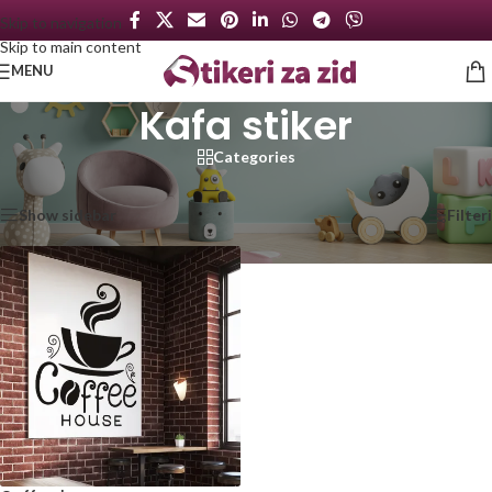
Skip to navigation
Skip to main content
MENU
Kafa stiker
Categories
Početna
/
Proizvod označen „Kafa stiker“
Prikazan jedan rezultat
Show sidebar
Filteri