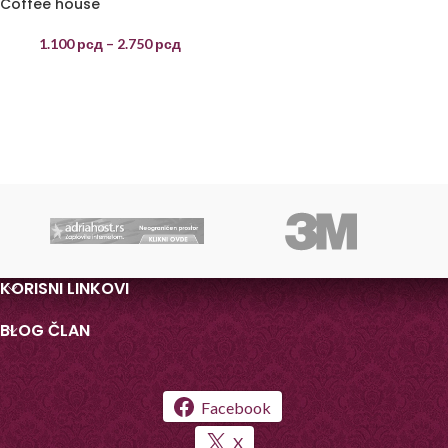
Coffee house
1.100
рсд
–
2.750
рсд
KORISNI LINKOVI
BLOG ČLAN
Facebook
X