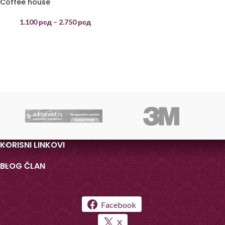
Coffee house
1.100
рсд
–
2.750
рсд
KORISNI LINKOVI
BLOG ČLAN
Facebook
X