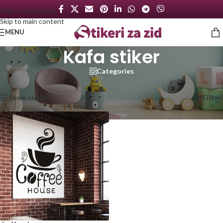
Skip to navigation
Skip to main content
MENU
Kafa stiker
Categories
Početna
/
Proizvod označen „Kafa stiker“
Prikazan jedan rezultat
Show sidebar
Filteri