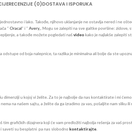
IJE
RECENZIJE (0)
DOSTAVA I ISPORUKA
a jednostavno i lako. Takođe, njihovo uklanjanje ne ostavlja nered i ne ošt
đača “
Oracal
“ i “
Avery
„. Mogu se zalepiti na sve galtke površine: zidove, s
 lepljenje, a takođe možete pogledati naš
video
kako je najlakše zalepiti s
dstupe od boja nalepnice, ta razlika je minimalna ali bolje da ste upozna
dimenziji u kojoj vi želite. Za to je najbolje da nas kontaktirate i mi ćemo
eg nema na našem sajtu, a želite da ga izradimo za vas, pošaljite nam sliku il
aš tim grafičkih dizajnera koji će vam predložiti najbolja rešenja za vaš pro
zi i saveti su besplatni pa nas slobodno
kontaktirajte
.