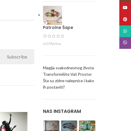
YouT
Pinte
Patrolne Šape
What
Viber
od Marina
Subscribe
Magija svakodnevnog života
Transformišite Vaš Prostor
Šta su zidne nalepnice i kako
ih postaviti?
NAS INSTAGRAM