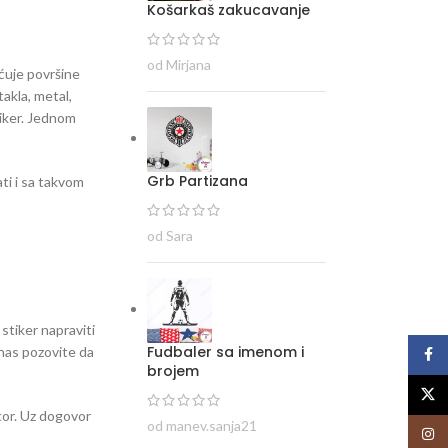
Košarkaš zakucavanje
od Mirjana
ećuje površine
takla, metal,
tiker. Jednom
Grb Partizana
ti i sa takvom
od Sara
 stiker napraviti
Fudbaler sa imenom i
i nas pozovite da
Face
brojem
X
stor. Uz dogovor
od manev.sanja21
Insta