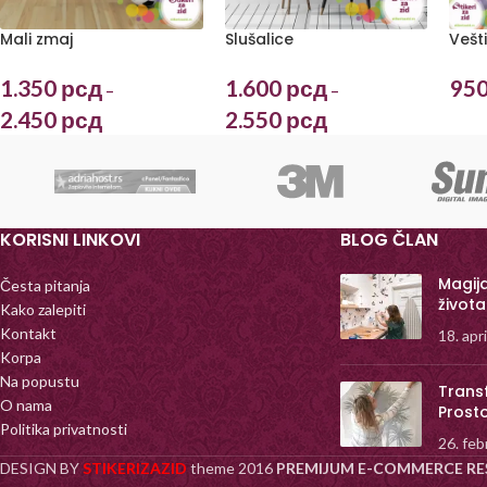
Mali zmaj
Slušalice
Vešt
1.350
рсд
1.600
рсд
95
–
–
2.450
рсд
2.550
рсд
KORISNI LINKOVI
BLOG ČLAN
Magij
Česta pitanja
života
Kako zalepiti
Kontakt
18. apr
Korpa
Na popustu
Trans
O nama
Prost
Politika privatnosti
26. feb
DESIGN BY
STIKERIZAZID
theme
2016
PREMIJUM E-COMMERCE RE