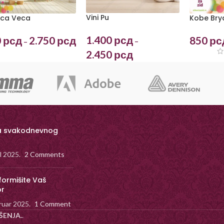
Vini Pu
ica Veca
Kobe Bry
1.400
рсд
0
рсд
2.750
рсд
850
рс
–
–
2.450
рсд
a svakodnevnog
il 2025.
2 Comments
formišite Vaš
or
ruar 2025.
1 Comment
ŠENJA.
.