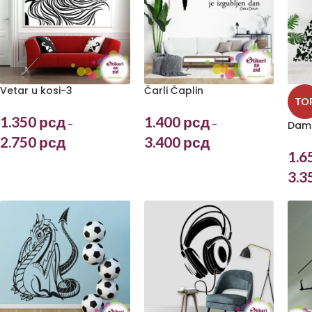
Vetar u kosi-3
Čarli Čaplin
TO
1.350
рсд
1.400
рсд
–
–
Dama
2.750
рсд
3.400
рсд
1.6
3.3