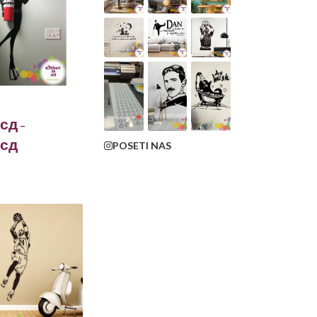
сд
–
сд
POSETI NAS