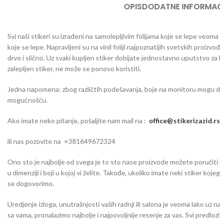
OPIS
DODATNE INFORMAC
Svi naši stikeri su izrađeni na samolepljivim folijama koje se lepe veom
koje se lepe. Napravljeni su na vinil foliji najpoznatijih svetskih proizvo
drvo i slično. Uz svaki kupljen stiker dobijate jednostavno uputstvo za
zalepljen stiker, ne može se ponovo koristiti.
Jedna napomena: zbog različtih podešavanja, boje na monitoru mogu da o
mogućnošću.
Ako imate neko pitanje, pošaljite nam mail na :
office@stikerizazid.rs
ili nas pozovite na +381649672324
Ono sto je najbolje od svega je to sto nase proizvode možete poručiti iu 
u dimenziji i boji u kojoj vi želite. Takođe, ukoliko imate neki stiker koj
se dogovorimo.
Uredjenje izloga, unutrašnjosti vaših radnji ili salona je veoma lako uz n
sa vama, pronalazimo najbolje i najpovoljnije resenje za vas. Svi predlo