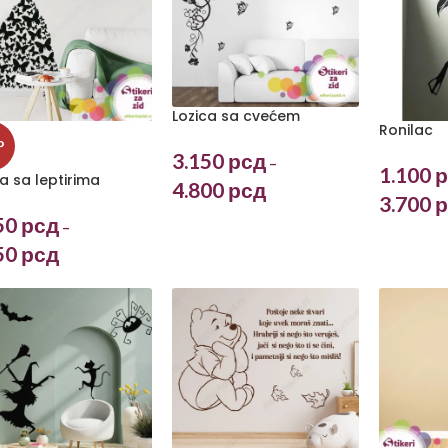
Lozica sa cvećem
Ronilac
P
3.150
рсд
–
1.100
р
 sa leptirima
4.800
рсд
3.700
р
50
рсд
–
50
рсд