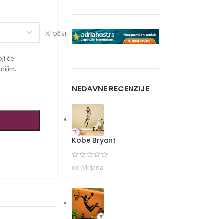
Očisti
ji će
nijim.
NEDAVNE RECENZIJE
Kobe Bryant
od Mirjana