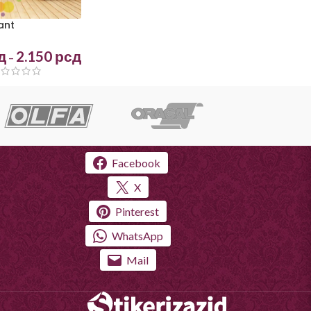
ant
д
2.150
рсд
–
Facebook
X
Pinterest
WhatsApp
Mail