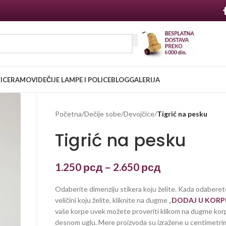
NICE
RAMOVI
DEČIJE LAMPE I POLICE
BLOG
GALERIJA
Početna
/
Dečije sobe
/
Devojčice
/
Tigrić na pesku
Tigrić na pesku
1.250
рсд
–
2.650
рсд
Odaberite dimenziju stikera koju želite. Kada odaberet
veličini koju želite, kliknite na dugme „
DODAJ U KORP
vaše korpe uvek možete proveriti klikom na dugme kor
desnom uglu. Mere proizvoda su izražene u centimetrim