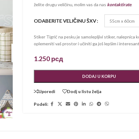
želite drugu veličinu, molim vas da nas
kontaktirate
.
ODABERITE VELIČINU ŠXV
Stiker Tigrić na pesku je samolepljivi stiker, nalepnica ko
oplemeniti vaš prostor i učiniti ga još lepšim i interesant
1.250
рсд
DODAJ U KORPU
Uporedi
Dodj u listu želja
Podeli: