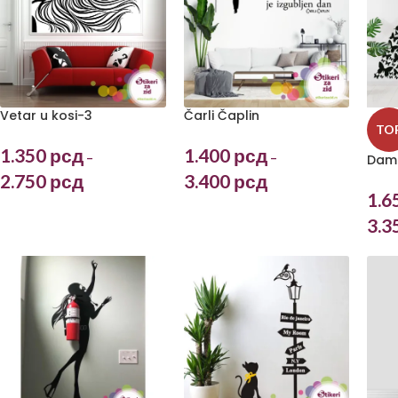
Vetar u kosi-3
Čarli Čaplin
TO
1.350
рсд
1.400
рсд
–
–
Dama
2.750
рсд
3.400
рсд
1.6
3.3