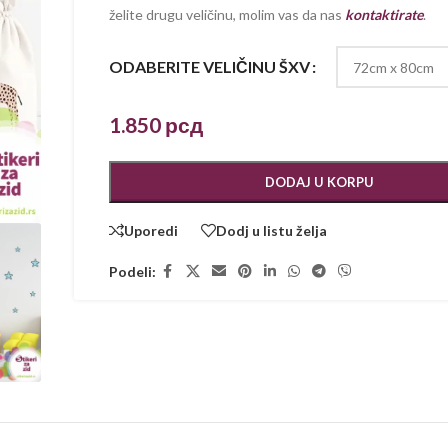
želite drugu veličinu, molim vas da nas
kontaktirate
.
ODABERITE VELIČINU ŠXV
1.850
рсд
DODAJ U KORPU
Uporedi
Dodj u listu želja
Podeli: