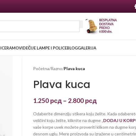
NICE
RAMOVI
DEČIJE LAMPE I POLICE
BLOG
GALERIJA
Početna
/
Razno
/
Plava kuca
Plava kuca
1.250
рсд
–
2.800
рсд
Odaberite dimenziju stikera koju želite. Kada odaberet
veličini koju želite, kliknite na dugme „
DODAJ U KORP
vaše korpe uvek možete proveriti klikom na dugme kor
desnom uglu. Mere proizvoda su izražene u centimetrim