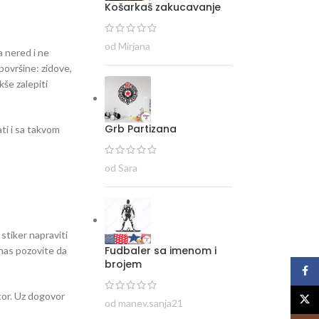
Košarkaš zakucavanje
od Mirjana
a nered i ne
površine: zidove,
kše zalepiti
Grb Partizana
ti i sa takvom
od Sara
 stiker napraviti
Fudbaler sa imenom i
i nas pozovite da
brojem
Face
stor. Uz dogovor
X
od manev.sanja21