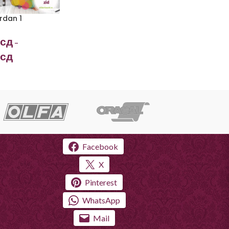
rdan 1
сд
–
сд
Facebook
X
Pinterest
WhatsApp
Mail