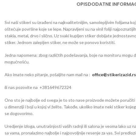
OPIS
DODATNE INFORMAC
Svi naši stikeri su izrađeni na najkvalitetniijim, samolepljivim folijama
oštećuje površine koje se lepe. Napravljeni su na vinil foliji najpoznatij
stakla, metal, drvo i slično. Uz svaki kupljen stiker dobijate jednosta
stiker. Jednom zalepljen stiker, ne može se ponovo koristiti.
Jedna napomena: zbog različtih podešavanja, boje na monitoru mogu da o
mogućnošću.
Ako imate neko pitanje, pošaljite nam mail na :
office@stikerizazid.rs
ili nas pozovite na +381649672324
Ono sto je najbolje od svega je to sto nase proizvode možete poručiti iu 
u dimenziji i boji u kojoj vi želite. Takođe, ukoliko imate neki stiker koj
se dogovorimo.
Uredjenje izloga, unutrašnjosti vaših radnji ili salona je veoma lako uz n
sa vama, pronalazimo najbolje i najpovoljnije resenje za vas. Svi predlo