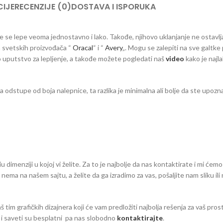
IJE
RECENZIJE (0)
DOSTAVA I ISPORUKA
 koje se lepe veoma jednostavno i lako. Takođe, njihovo uklanjanje ne ostavlj
ih svetskih proizvođača “
Oracal
“ i “
Avery
„. Mogu se zalepiti na sve galtke 
vno uputstvo za lepljenje, a takođe možete pogledati naš
video
kako je najla
dstupe od boja nalepnice, ta razlika je minimalna ali bolje da ste upozna
dimenziji u kojoj vi želite. Za to je najbolje da nas kontaktirate i mi ćemo
eg nema na našem sajtu, a želite da ga izradimo za vas, pošaljite nam sliku il
aš tim grafičkih dizajnera koji će vam predložiti najbolja rešenja za vaš pro
zi i saveti su besplatni pa nas slobodno
kontaktirajte
.