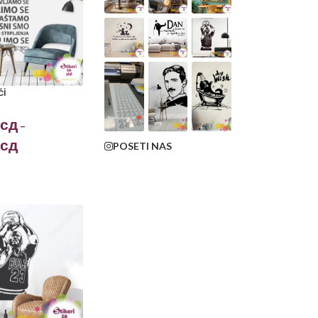
ći
сд
–
сд
POSETI NAS