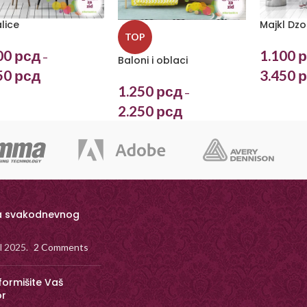
alice
Majkl Dzo
TOP
00
рсд
1.100
р
–
Baloni i oblaci
50
рсд
3.450
р
1.250
рсд
–
2.250
рсд
a svakodnevnog
il 2025.
2 Comments
formišite Vaš
or