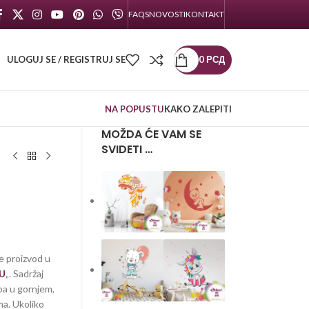
FAQS
NOVOSTI
KONTAKT
ULOGUJ SE / REGISTRUJ SE
0
РСД
NA POPUSTU
KAKO ZALEPITI
MOŽDA ĆE VAM SE
SVIDETI …
e proizvod u
U
„. Sadržaj
pa u gornjem,
a. Ukoliko