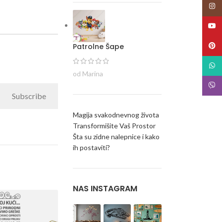
Insta
YouT
Pinte
Patrolne Šape
What
od Marina
Viber
Subscribe
Magija svakodnevnog života
Transformišite Vaš Prostor
Šta su zidne nalepnice i kako
ih postaviti?
NAS INSTAGRAM