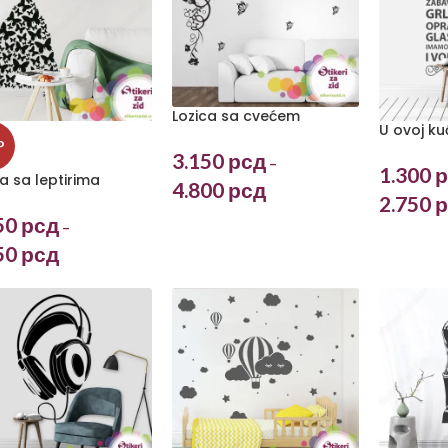
Lozica sa cvećem
U ovoj ku
P
3.150
рсд
–
1.300
р
 sa leptirima
4.800
рсд
2.750
р
50
рсд
–
50
рсд