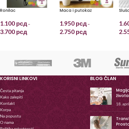
Ronilac
Maca i putokaz
Sluš
1.100
рсд
1.950
рсд
1.6
–
–
3.700
рсд
2.750
рсд
2.5
KORISNI LINKOVI
BLOG ČLAN
Magij
Česta pitanja
života
Kako zalepiti
Kontakt
18. apr
Korpa
Na popustu
Trans
O nama
Prost
Politika privatnosti