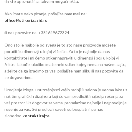
da ste upoznati i sa takvom mogućnošću.
Ako imate neko pitanje, pošaljite nam mail na :
office@stikerizazid.rs
ili nas pozovite na +381649672324
Ono sto je najbolje od svega je to sto nase proizvode možete
poručiti iu dimenziji u kojoj vi želite. Za to je najbolje da nas
kontaktirate i mi ćemo stiker napraviti u dimenziji i boji u kojoj vi
želite. Takođe, ukoliko imate neki stiker kojeg nema na našem sajtu,
a želite da ga izradimo za vas, pošaljite nam sliku ili nas pozovite da
se dogovorimo.
Uredjenje izloga, unutrašnjosti vaših radnji ili salona je veoma lako uz
naš tim grafičkih dizajnera koji će vam predložiti najbolja rešenja za
vaš prostor. Uz dogovor sa vama, pronalazimo najbolje i najpovoljnije
resenje za vas. Svi predlozi i saveti su besplatni pa nas
slobodno
kontaktirajte
.