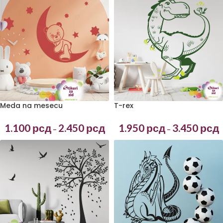
T-rex
Meda na mesecu
1.950
рсд
3.450
рсд
1.100
рсд
2.450
рсд
–
–