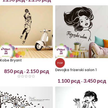
–
Kobe Bryant
TOP
Devojka frizerski salon 1
850
рсд
2.150
рсд
–
1.100
рсд
3.450
рсд
–