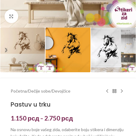
Kliknite za uvećanje
Početna
/
Dečije sobe
/
Devojčice
Pastuv u trku
1.150
рсд
2.750
рсд
–
Na osnovu boje vašeg zida, odaberite boju stikera i dimenziju