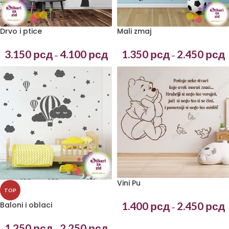
Drvo i ptice
Mali zmaj
3.150
рсд
4.100
рсд
1.350
рсд
2.450
рсд
–
–
Vini Pu
TOP
1.400
рсд
2.450
рсд
Baloni i oblaci
–
1.250
рсд
2.250
рсд