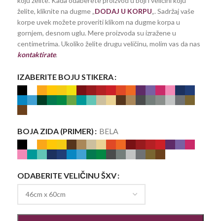
koju želite. Kada odaberete proizvod u boji i veličini koju
želite, kliknite na dugme „
DODAJ U KORPU
„. Sadržaj vaše
korpe uvek možete proveriti klikom na dugme korpa u
gornjem, desnom uglu. Mere proizvoda su izražene u
centimetrima. Ukoliko želite drugu veličinu, molim vas da nas
kontaktirate
.
IZABERITE BOJU STIKERA
BOJA ZIDA (PRIMER)
BELA
ODABERITE VELIČINU ŠXV