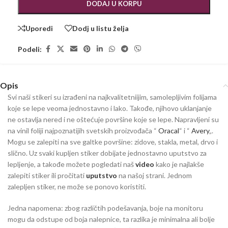
DODAJ U KORPU
Uporedi
Dodj u listu želja
Podeli:
Opis
Svi naši stikeri su izrađeni na najkvalitetniijim, samolepljivim folijama
koje se lepe veoma jednostavno i lako. Takođe, njihovo uklanjanje
ne ostavlja nered i ne oštećuje površine koje se lepe. Napravljeni su
na vinil foliji najpoznatijih svetskih proizvođača “
Oracal
“ i “
Avery
„.
Mogu se zalepiti na sve galtke površine: zidove, stakla, metal, drvo i
slično. Uz svaki kupljen stiker dobijate jednostavno uputstvo za
lepljenje, a takođe možete pogledati naš
video
kako je najlakše
zalepiti stiker ili pročitati
uputstvo
na našoj strani. Jednom
zalepljen stiker, ne može se ponovo koristiti.
Jedna napomena: zbog različtih podešavanja, boje na monitoru
mogu da odstupe od boja nalepnice, ta razlika je minimalna ali bolje