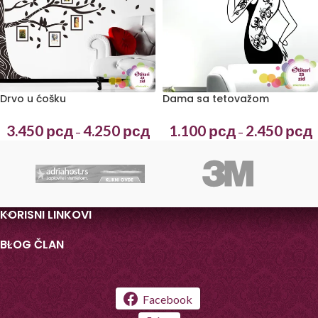
Drvo u ćošku
Dama sa tetovažom
3.450
рсд
4.250
рсд
1.100
рсд
2.450
рсд
–
–
KORISNI LINKOVI
BLOG ČLAN
Facebook