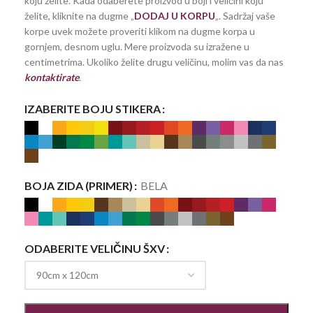
koju želite. Kada odaberete proizvod u boji i veličini koju
želite, kliknite na dugme „
DODAJ U KORPU
„. Sadržaj vaše
korpe uvek možete proveriti klikom na dugme korpa u
gornjem, desnom uglu. Mere proizvoda su izražene u
centimetrima. Ukoliko želite drugu veličinu, molim vas da nas
kontaktirate
.
IZABERITE BOJU STIKERA
BOJA ZIDA (PRIMER)
BELA
ODABERITE VELIČINU ŠXV