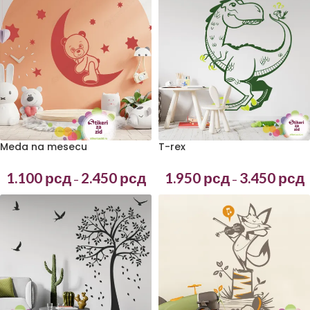
T-rex
Meda na mesecu
1.950
рсд
3.450
рсд
1.100
рсд
2.450
рсд
–
–