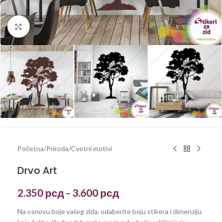
Kliknite za uvećanje
Početna
/
Priroda
/
Cvetni motivi
Drvo Art
2.350
рсд
3.600
рсд
–
Na osnovu boje vašeg zida, odaberite boju stikera i dimenziju