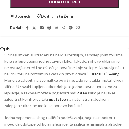
DODAJ U KORPU
Uporedi
Dodj u listu želja
Podeli:
Opis
Svi naši stikeri su izrađeni na najkvalitetniijim, samolepljivim folijama
koje se lepe veoma jednostavno i lako. Takođe, njihovo uklanjanje
ne ostavlja nered i ne oštećuje površine koje se lepe. Napravljeni su
na vinil foliji najpoznatijih svetskih proizvođača “
Oracal
“ i “
Avery
„.
Mogu se zalepiti na sve galtke površine: zidove, stakla, metal, drvo i
slično. Uz svaki kupljen stiker dobijate jednostavno uputstvo za
lepljenje, a takođe možete pogledati naš
video
kako je najlakše
zalepiti stiker ili pročitati
uputstvo
na našoj strani. Jednom
zalepljen stiker, ne može se ponovo koristiti.
Jedna napomena: zbog različtih podešavanja, boje na monitoru
mogu da odstupe od boja nalepnice, ta razlika je minimalna ali bolje