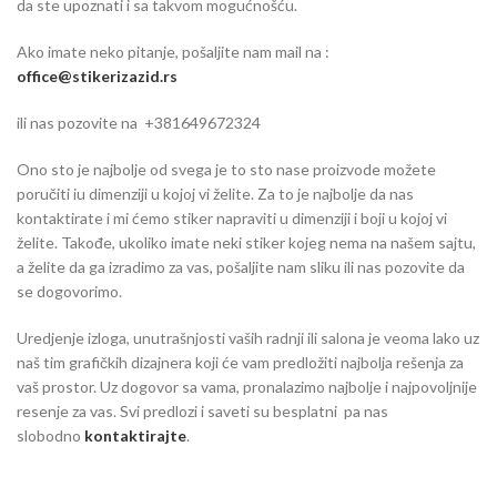
da ste upoznati i sa takvom mogućnošću.
Ako imate neko pitanje, pošaljite nam mail na :
office@stikerizazid.rs
ili nas pozovite na +381649672324
Ono sto je najbolje od svega je to sto nase proizvode možete
poručiti iu dimenziji u kojoj vi želite. Za to je najbolje da nas
kontaktirate i mi ćemo stiker napraviti u dimenziji i boji u kojoj vi
želite. Takođe, ukoliko imate neki stiker kojeg nema na našem sajtu,
a želite da ga izradimo za vas, pošaljite nam sliku ili nas pozovite da
se dogovorimo.
Uredjenje izloga, unutrašnjosti vaših radnji ili salona je veoma lako uz
naš tim grafičkih dizajnera koji će vam predložiti najbolja rešenja za
vaš prostor. Uz dogovor sa vama, pronalazimo najbolje i najpovoljnije
resenje za vas. Svi predlozi i saveti su besplatni pa nas
slobodno
kontaktirajte
.