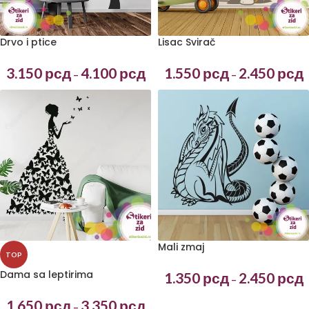
Lisac Svirač
Drvo i ptice
1.550
рсд
2.450
рсд
3.150
рсд
4.100
рсд
–
–
Mali zmaj
TOP
Dama sa leptirima
1.350
рсд
2.450
рсд
–
1.650
рсд
3.350
рсд
–