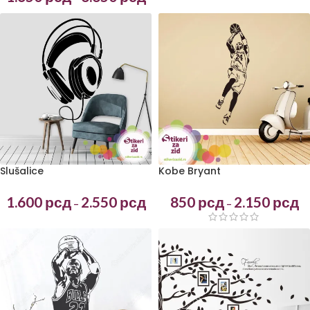
Slušalice
Kobe Bryant
1.600
рсд
2.550
рсд
850
рсд
2.150
рсд
–
–