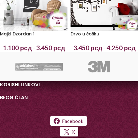
Majkl Dzordan 1
Drvo u ćošku
1.100
рсд
3.450
рсд
3.450
рсд
4.250
рсд
–
–
KORISNI LINKOVI
BLOG ČLAN
Facebook
X