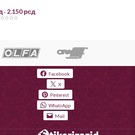
д
2.150
рсд
–
Facebook
X
Pinterest
WhatsApp
Mail