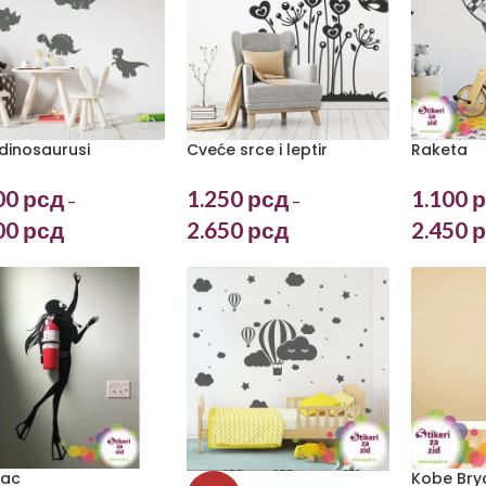
 dinosaurusi
Cveće srce i leptir
Raketa
00
рсд
1.250
рсд
1.100
р
–
–
00
рсд
2.650
рсд
2.450
р
lac
Kobe Bry