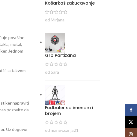
Košarkaš zakucavanje
od Mirjana
ećuje površine
takla, metal,
tiker. Jednom
Grb Partizana
ti i sa takvom
od Sara
 stiker napraviti
Fudbaler sa imenom i
i nas pozovite da
Face
brojem
X
stor. Uz dogovor
od manev.sanja21
Insta