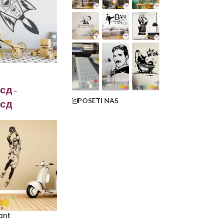
сд
–
POSETI NAS
сд
ant