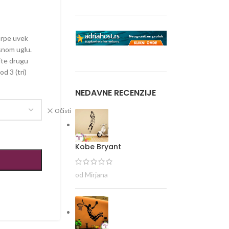
orpe uvek
snom uglu.
ite drugu
od 3 (tri)
NEDAVNE RECENZIJE
Očisti
Kobe Bryant
od Mirjana