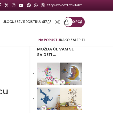
FAQS
NOVOSTI
KONTAKT
ULOGUJ SE / REGISTRUJ SE
0
РСД
NA POPUSTU
KAKO ZALEPITI
MOŽDA ĆE VAM SE
SVIDETI …
cu