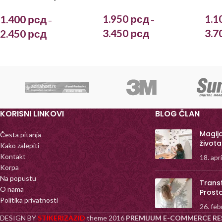
zvezdama
1.950
рсд
1.1
1.400
рсд
–
–
3.450
рсд
3.7
2.450
рсд
KORISNI LINKOVI
BLOG ČLAN
Magij
Česta pitanja
života
Kako zalepiti
Kontakt
18. apr
Korpa
Na popustu
Trans
O nama
Prost
Politika privatnosti
26. feb
DESIGN BY
STIKERIZAZID
theme
2016
PREMIJUM E-COMMERCE RE