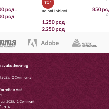
TOP
00
рсд
850
рс
–
Baloni i oblaci
00
рсд
1.250
рсд
–
2.250
рсд
a svakodnevnog
il 2025.
2 Comments
formišite Vaš
or
ruar 2025.
1 Comment
ŠENJA.
.