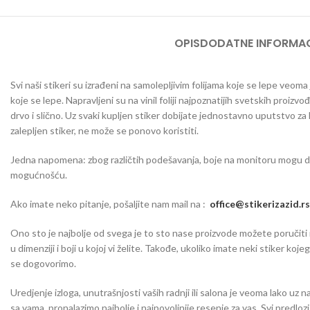
OPIS
DODATNE INFORMAC
Svi naši stikeri su izrađeni na samolepljivim folijama koje se lepe veom
koje se lepe. Napravljeni su na vinil foliji najpoznatijih svetskih proizvo
drvo i slično. Uz svaki kupljen stiker dobijate jednostavno uputstvo za
zalepljen stiker, ne može se ponovo koristiti.
Jedna napomena: zbog različtih podešavanja, boje na monitoru mogu da o
mogućnošću.
Ako imate neko pitanje, pošaljite nam mail na :
office@stikerizazid.rs
Ono sto je najbolje od svega je to sto nase proizvode možete poručiti iu 
u dimenziji i boji u kojoj vi želite. Takođe, ukoliko imate neki stiker koj
se dogovorimo.
Uredjenje izloga, unutrašnjosti vaših radnji ili salona je veoma lako uz n
sa vama, pronalazimo najbolje i najpovoljnije resenje za vas. Svi predlo