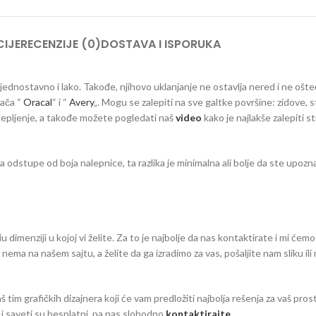
IJE
RECENZIJE (0)
DOSTAVA I ISPORUKA
a jednostavno i lako. Takođe, njihovo uklanjanje ne ostavlja nered i ne ošt
đača “
Oracal
“ i “
Avery
„. Mogu se zalepiti na sve galtke površine: zidove, s
 lepljenje, a takođe možete pogledati naš
video
kako je najlakše zalepiti s
dstupe od boja nalepnice, ta razlika je minimalna ali bolje da ste upozna
dimenziji u kojoj vi želite. Za to je najbolje da nas kontaktirate i mi ćemo
eg nema na našem sajtu, a želite da ga izradimo za vas, pošaljite nam sliku il
aš tim grafičkih dizajnera koji će vam predložiti najbolja rešenja za vaš pro
zi i saveti su besplatni pa nas slobodno
kontaktirajte
.