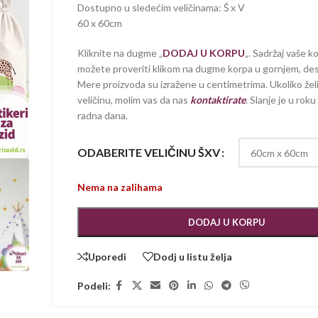
Dostupno u sledećim veličinama: Š x V
60 x 60cm
Kliknite na dugme „
DODAJ U KORPU
„. Sadržaj vaše k
možete proveriti klikom na dugme korpa u gornjem, de
Mere proizvoda su izražene u centimetrima. Ukoliko žel
veličinu, molim vas da nas
kontaktirate
. Slanje je u roku 
radna dana.
ODABERITE VELIČINU ŠXV
Nema na zalihama
DODAJ U KORPU
Uporedi
Dodj u listu želja
Podeli: