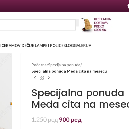
NICE
RAMOVI
DEČIJE LAMPE I POLICE
BLOG
GALERIJA
Početna
/
Specijalna ponuda
/
Specijalna ponuda Meda cita na mesecu
Specijalna ponuda
Meda cita na mese
1.250
рсд
900
рсд