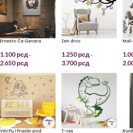
Ernesto Če Gevara
Zen drvo
Mali
1.100
рсд
1.250
рсд
1.0
–
–
2.650
рсд
3.700
рсд
2.0
T-rex
Vini Pu i Praslin pod
Roni