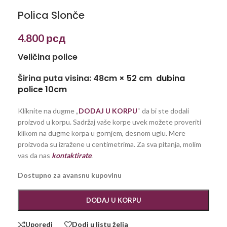
Polica Slonče
4.800
рсд
Veličina police
Širina puta visina: 48
cm × 52 cm dubina
police 10cm
Kliknite na dugme „
DODAJ U KORPU
“ da bi ste dodali
proizvod u korpu. Sadržaj vaše korpe uvek možete proveriti
klikom na dugme korpa u gornjem, desnom uglu. Mere
proizvoda su izražene u centimetrima. Za sva pitanja, molim
vas da nas
kontaktirate
.
Dostupno za avansnu kupovinu
DODAJ U KORPU
Uporedi
Dodj u listu želja