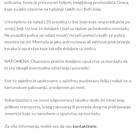
policama, forex je presvucen folijom, belgijskog proizvođača Oraca,
koje su jako otporne na habanje i jakih su i živih boja.
U kompletu se nalazi i 20 zvezdica u dve boje koje raspoređujete po
svojoj želji. Uz sve to dobijate i šraf sa tiplom za bezbednu montažu.
Na pozadini police se nalazi nosač/ nosači pomoću kojih se polica
montira na zid. Montaža je jako jednostavna ali zahteva pridržavanje
koraka iz uputstva koje takođe dobijate uz policu.
NAPOMENA-Obavezno pratite dobijeno uputstvo za montažu da
bi ste izbegli eventualna oštećenja i povrede!
Sve to zajedno je upakovano u zaštitnu, pucketavu foliju i nalazi se u
kartonskom pakovanju, pravljenom po meri.
Stikerizazzid.rs ne snosi odgovornost ukoliko dođe do oštećenja
prilikom transporta, lošeg rukovanja ili povreda zbog ne pridržavanja
smernica koje su navedene u uputstvu za montažu.
Za više informacija, molim vas da nas
kontaktirate
.