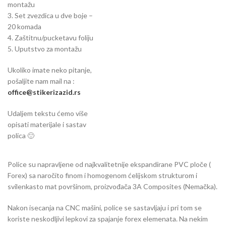
montažu
3. Set zvezdica u dve boje –
20 komada
4. Zaštitnu/pucketavu foliju
5. Uputstvo za montažu
Ukoliko imate neko pitanje,
pošaljite nam mail na :
office@stikerizazid.rs
Udaljem tekstu ćemo više
opisati materijale i sastav
polica 🙂
Police su napravljene od najkvalitetnije ekspandirane PVC ploče (
Forex) sa naročito finom i homogenom ćelijskom strukturom i
svilenkasto mat površinom, proizvođača 3A Composites (Nemačka).
Nakon isecanja na CNC mašini, police se sastavljaju i pri tom se
koriste neskodljivi lepkovi za spajanje forex elemenata. Na nekim