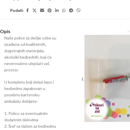
Podeli:
Opis
Naše police za dečije sobe su
izrađene od kvalitetnih,
dugotrajnih materijala,
ekološki bezbednih, koji će
neverovatno ulepšati vaš
prostor.
U kompletu koji dolazi lepo i
bezbedno zapakovan u
posebnu kartonsku
ambalažu dobijate:
1. Policu sa eventualnim
dodatnim delovima
2. Šraf sa tiplom za bezbednu