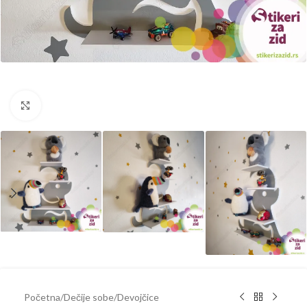
Kliknite za uvećanje
Početna
/
Dečije sobe
/
Devojčice