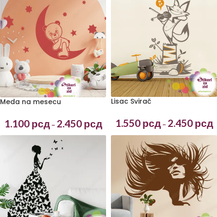
Lisac Svirač
Meda na mesecu
1.550
рсд
2.450
рсд
1.100
рсд
2.450
рсд
–
–