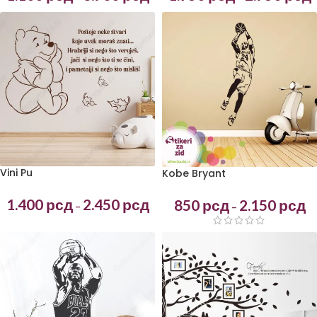
Vini Pu
Kobe Bryant
1.400
рсд
2.450
рсд
850
рсд
2.150
рсд
–
–