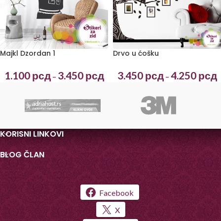
Majkl Dzordan 1
Drvo u ćošku
1.100
рсд
3.450
рсд
3.450
рсд
4.250
рсд
–
–
KORISNI LINKOVI
BLOG ČLAN
Facebook
X