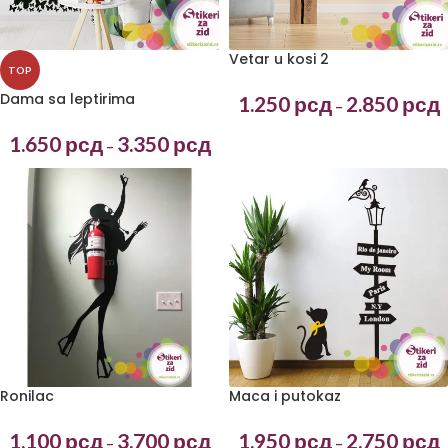
Vetar u kosi 2
TOP
Dama sa leptirima
1.250
рсд
2.850
рсд
–
1.650
рсд
3.350
рсд
–
Ronilac
Maca i putokaz
1.100
рсд
3.700
рсд
1.950
рсд
2.750
рсд
–
–