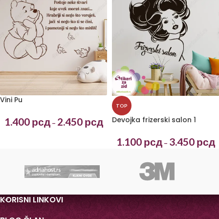
Vini Pu
TOP
Devojka frizerski salon 1
1.400
рсд
2.450
рсд
–
1.100
рсд
3.450
рсд
–
KORISNI LINKOVI