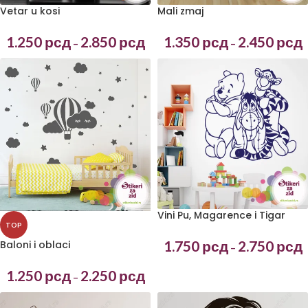
Vetar u kosi
Mali zmaj
1.250
рсд
2.850
рсд
1.350
рсд
2.450
рсд
–
–
Vini Pu, Magarence i Tigar
TOP
1.750
рсд
2.750
рсд
Baloni i oblaci
–
1.250
рсд
2.250
рсд
–