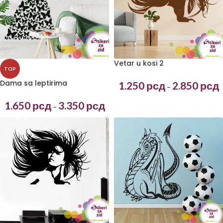
Vetar u kosi 2
TOP
Dama sa leptirima
1.250
рсд
2.850
рсд
–
1.650
рсд
3.350
рсд
–