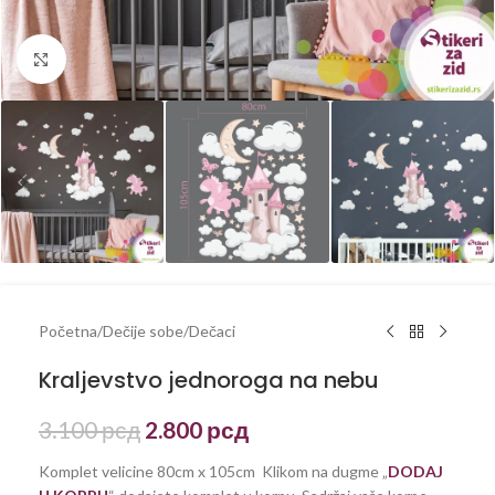
Kliknite za uvećanje
Početna
/
Dečije sobe
/
Dečaci
Kraljevstvo jednoroga na nebu
3.100
рсд
2.800
рсд
Komplet velicine 80cm x 105cm Klikom na dugme „
DODAJ