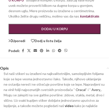
U KORPU
“ dodajete komplet u korpu. Sadržaj vaše korpe
uvek možete proveriti klikom na dugme korpa u gornjem,
desnom uglu. Mere proizvoda su izražene u centimetrima.
Ukoliko želite drugu veličinu, molimo vas da nas
kontaktirate
.
DODAJ U KORPU
Uporedi
Dodj u listu želja
Podeli:
Opis
Svi naši stikeri su izrađeni na najkvalitetniijim, samolepljivim folijama
koje se lepe veoma jednostavno i lako. Takođe, njihovo uklanjanje
ne ostavlja nered i ne oštećuje površine koje se lepe. Napravljeni su
na vinil foliji najpoznatijih svetskih proizvođača “
Oracal
“ i “
Avery
„.
Mogu se zalepiti na sve galtke površine: zidove, stakla, metal, drvo i
slično. Uz svaki kupljen stiker dobijate jednostavno uputstvo za
lepljenje, a takođe možete pogledati naš
video
kako je najlakše