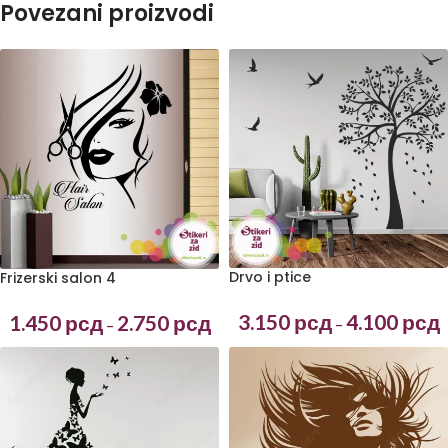
Povezani proizvodi
Drvo i ptice
Frizerski salon 4
3.150
рсд
4.100
рсд
1.450
рсд
2.750
рсд
–
–