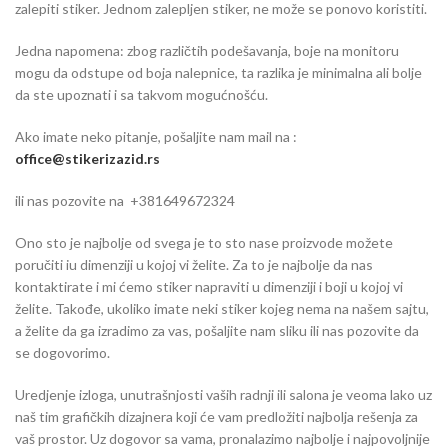
zalepiti stiker. Jednom zalepljen stiker, ne može se ponovo koristiti.
Jedna napomena: zbog različtih podešavanja, boje na monitoru
mogu da odstupe od boja nalepnice, ta razlika je minimalna ali bolje
da ste upoznati i sa takvom mogućnošću.
Ako imate neko pitanje, pošaljite nam mail na :
office@stikerizazid.rs
ili nas pozovite na +381649672324
Ono sto je najbolje od svega je to sto nase proizvode možete
poručiti iu dimenziji u kojoj vi želite. Za to je najbolje da nas
kontaktirate i mi ćemo stiker napraviti u dimenziji i boji u kojoj vi
želite. Takođe, ukoliko imate neki stiker kojeg nema na našem sajtu,
a želite da ga izradimo za vas, pošaljite nam sliku ili nas pozovite da
se dogovorimo.
Uredjenje izloga, unutrašnjosti vaših radnji ili salona je veoma lako uz
naš tim grafičkih dizajnera koji će vam predložiti najbolja rešenja za
vaš prostor. Uz dogovor sa vama, pronalazimo najbolje i najpovoljnije