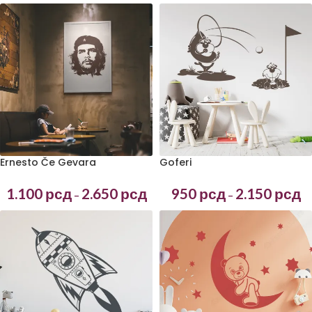
Ernesto Če Gevara
Goferi
1.100
рсд
2.650
рсд
950
рсд
2.150
рсд
–
–