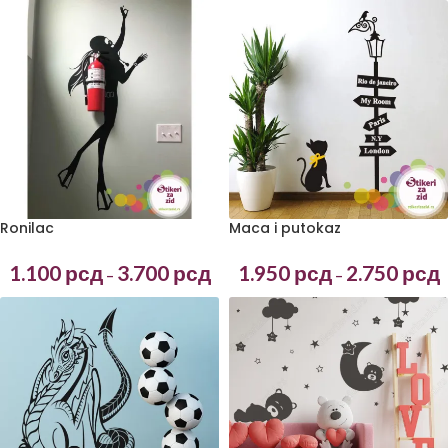
Ronilac
Maca i putokaz
1.100
рсд
3.700
рсд
1.950
рсд
2.750
рсд
–
–