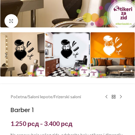
Kliknite za uvećanje
Početna
/
Saloni lepote
/
Frizerski saloni
Barber 1
1.250
рсд
3.400
рсд
–
Na osnovu boje vašeg zida, odaberite boju stikera i dimenziju