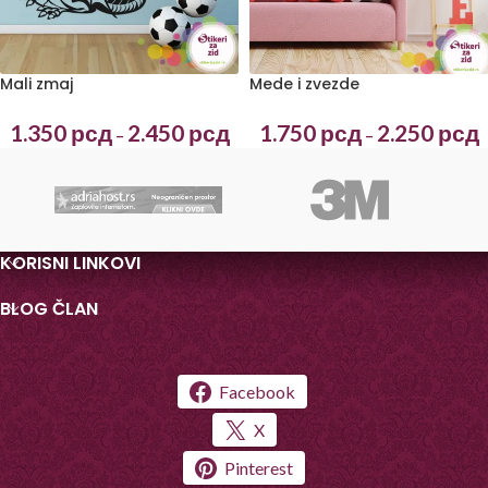
Mali zmaj
Mede i zvezde
1.350
рсд
2.450
рсд
1.750
рсд
2.250
рсд
–
–
KORISNI LINKOVI
BLOG ČLAN
Facebook
X
Pinterest