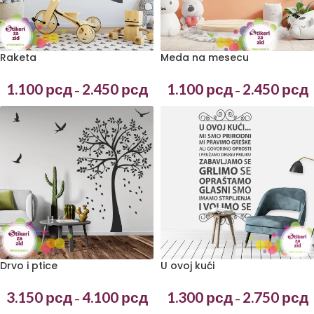
Raketa
Meda na mesecu
1.100
рсд
2.450
рсд
1.100
рсд
2.450
рсд
–
–
Drvo i ptice
U ovoj kući
3.150
рсд
4.100
рсд
1.300
рсд
2.750
рсд
–
–