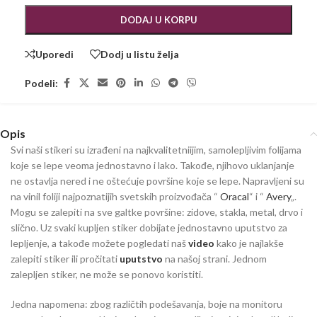
DODAJ U KORPU
Uporedi
Dodj u listu želja
Podeli:
Opis
Svi naši stikeri su izrađeni na najkvalitetniijim, samolepljivim folijama
koje se lepe veoma jednostavno i lako. Takođe, njihovo uklanjanje
ne ostavlja nered i ne oštećuje površine koje se lepe. Napravljeni su
na vinil foliji najpoznatijih svetskih proizvođača “
Oracal
“ i “
Avery
„.
Mogu se zalepiti na sve galtke površine: zidove, stakla, metal, drvo i
slično. Uz svaki kupljen stiker dobijate jednostavno uputstvo za
lepljenje, a takođe možete pogledati naš
video
kako je najlakše
zalepiti stiker ili pročitati
uputstvo
na našoj strani. Jednom
zalepljen stiker, ne može se ponovo koristiti.
Jedna napomena: zbog različtih podešavanja, boje na monitoru