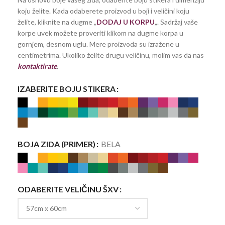
koju želite. Kada odaberete proizvod u boji i veličini koju
želite, kliknite na dugme „
DODAJ U KORPU
„. Sadržaj vaše
korpe uvek možete proveriti klikom na dugme korpa u
gornjem, desnom uglu. Mere proizvoda su izražene u
centimetrima. Ukoliko želite drugu veličinu, molim vas da nas
kontaktirate
.
IZABERITE BOJU STIKERA
BOJA ZIDA (PRIMER)
BELA
ODABERITE VELIČINU ŠXV