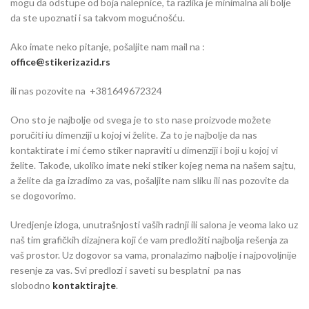
mogu da odstupe od boja nalepnice, ta razlika je minimalna ali bolje
da ste upoznati i sa takvom mogućnošću.
Ako imate neko pitanje, pošaljite nam mail na :
office@stikerizazid.rs
ili nas pozovite na +381649672324
Ono sto je najbolje od svega je to sto nase proizvode možete
poručiti iu dimenziji u kojoj vi želite. Za to je najbolje da nas
kontaktirate i mi ćemo stiker napraviti u dimenziji i boji u kojoj vi
želite. Takođe, ukoliko imate neki stiker kojeg nema na našem sajtu,
a želite da ga izradimo za vas, pošaljite nam sliku ili nas pozovite da
se dogovorimo.
Uredjenje izloga, unutrašnjosti vaših radnji ili salona je veoma lako uz
naš tim grafičkih dizajnera koji će vam predložiti najbolja rešenja za
vaš prostor. Uz dogovor sa vama, pronalazimo najbolje i najpovoljnije
resenje za vas. Svi predlozi i saveti su besplatni pa nas
slobodno
kontaktirajte
.