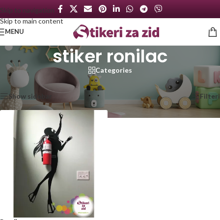
Skip to navigation
Skip to main content
MENU
stiker ronilac
Categories
Početna
/
Proizvod označen „stiker ronilac“
Prikazan jedan rezultat
Show sidebar
Filteri