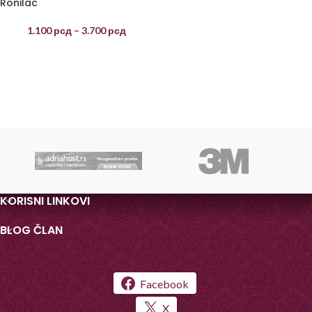
Ronilac
1.100
рсд
–
3.700
рсд
KORISNI LINKOVI
BLOG ČLAN
Facebook
X