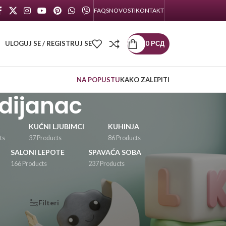
FAQS
NOVOSTI
KONTAKT
ULOGUJ SE / REGISTRUJ SE
0
РСД
NA POPUSTU
KAKO ZALEPITI
ndijanac
KUĆNI LJUBIMCI
KUHINJA
ts
37 Products
86 Products
SALONI LEPOTE
SPAVAĆA SOBA
166 Products
237 Products
KATEGORIJE
Filteri
PROIZVODA