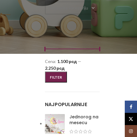
Odaberite kategoriju
FILTRIRAJ PO CENI
Cena:
1.100 рсд
—
2.250 рсд
FILTER
NAJPOPULARNIJE
Face
Jednorog na
X
mesecu
Insta