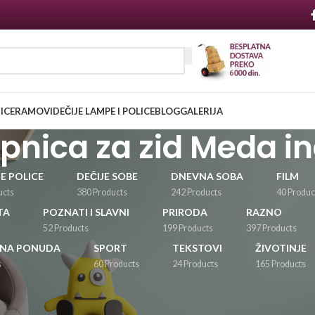
NICE
RAMOVI
DEČIJE LAMPE I POLICE
BLOG
GALERIJA
epnica za zid Meda i
JE POLICE
DEČIJE SOBE
DNEVNA SOBA
FILM
ucts
380 Products
242 Products
40 Produc
TA
POZNATI I SLAVNI
PRIRODA
RAZNO
52 Products
199 Products
397 Products
LNA PONUDA
SPORT
TEKSTOVI
ŽIVOTINJE
s
60 Products
24 Products
165 Products
Prikaži
24
36
48