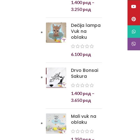
1.400
рсд
–
YouT
3.250
рсд
Pinte
Dečija lampa
Vuk na
What
oblaku
Viber
6.100
рсд
Drvo Bonsai
Sakura
1.400
рсд
–
3.650
рсд
Mali vuk na
oblaku
1.350
рсд
–