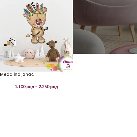
Meda indijanac
1.100
рсд
–
2.250
рсд