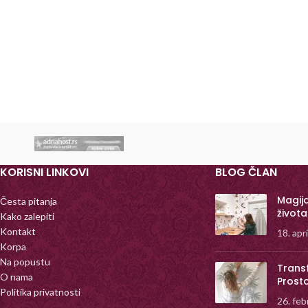
KORISNI LINKOVI
BLOG ČLAN
Magij
Česta pitanja
života
Kako zalepiti
Kontakt
18. apr
Korpa
Na popustu
Trans
O nama
Prost
Politika privatnosti
26. feb