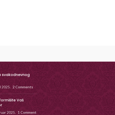
a svakodnevnog
il 2025.
2 Comments
formišite Vaš
or
ruar 2025.
1 Comment