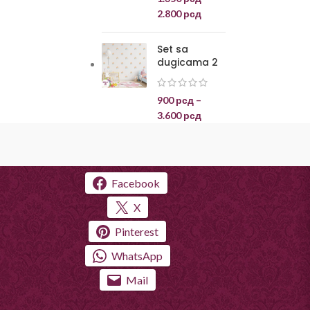
2.800
рсд
Set sa
dugicama 2
900
рсд
–
3.600
рсд
Facebook
X
Pinterest
WhatsApp
Mail