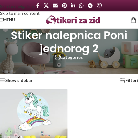
Skip to navigation
Skip to main content
MENU
Stiker nalepnica Poni
jednorog 2
Categories
Početna
/
Proizvod označen „Stiker nalepnica Poni jednorog 2“
Prikazan jedan rezultat
Show sidebar
Filteri