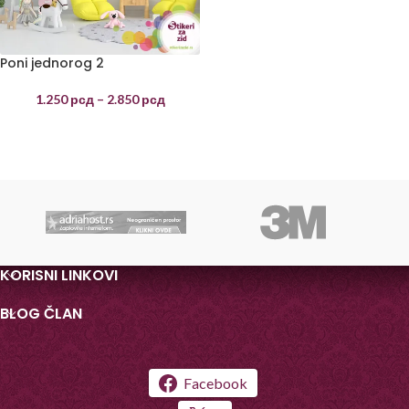
Poni jednorog 2
1.250
рсд
–
2.850
рсд
KORISNI LINKOVI
BLOG ČLAN
Facebook