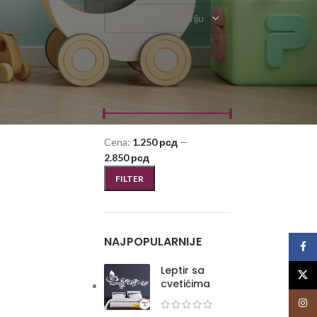
Odaberite kategoriju
FILTRIRAJ PO CENI
Cena:
1.250 рсд
—
2.850 рсд
FILTER
NAJPOPULARNIJE
Face
Leptir sa
X
cvetićima
Insta