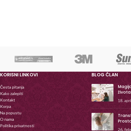
KORISNI LINKOVI
BLOG ČLAN
Magij
Česta pitanja
života
Kako zalepiti
Kontakt
18. apr
Korpa
Na popustu
Trans
O nama
Prost
Politika privatnosti
26. feb