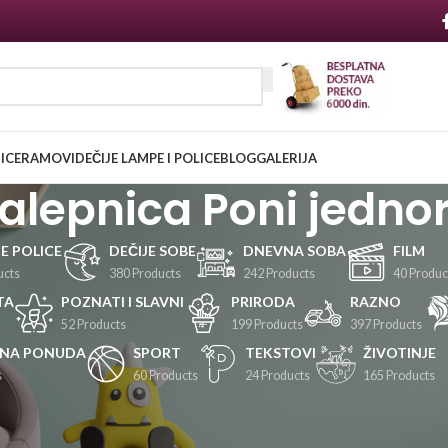
NICE
RAMOVI
DEČIJE LAMPE I POLICE
BLOG
GALERIJA
nalepnica Poni jedno
JE POLICE
DEČIJE SOBE
DNEVNA SOBA
FILM
ucts
380 Products
242 Products
40 Produc
TA
POZNATI I SLAVNI
PRIRODA
RAZNO
52 Products
199 Products
397 Products
LNA PONUDA
SPORT
TEKSTOVI
ŽIVOTINJE
s
60 Products
24 Products
165 Products
Prikaži
24
36
48