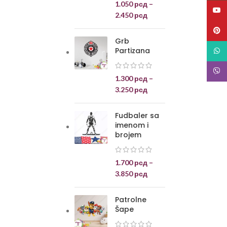
1.050
рсд
–
YouT
2.450
рсд
Pinte
Grb
Partizana
What
Viber
1.300
рсд
–
3.250
рсд
Fudbaler sa
imenom i
brojem
1.700
рсд
–
3.850
рсд
Patrolne
Šape