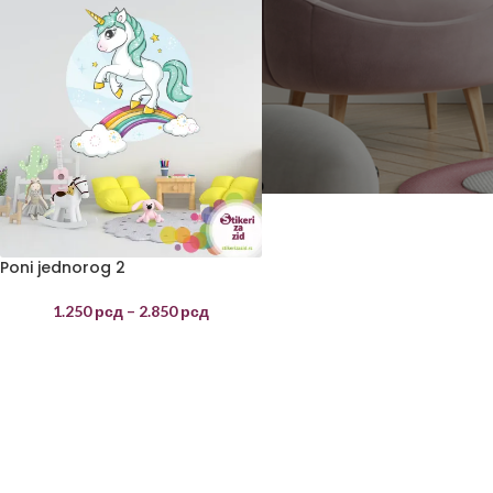
Poni jednorog 2
1.250
рсд
–
2.850
рсд