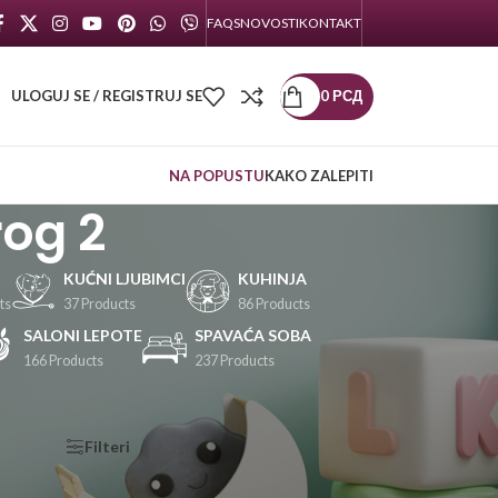
FAQS
NOVOSTI
KONTAKT
ULOGUJ SE / REGISTRUJ SE
0
РСД
NA POPUSTU
KAKO ZALEPITI
rog 2
KUĆNI LJUBIMCI
KUHINJA
ts
37 Products
86 Products
SALONI LEPOTE
SPAVAĆA SOBA
166 Products
237 Products
KATEGORIJE
Filteri
PROIZVODA