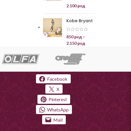
2.100
рсд
Kobe Bryant
850
рсд
–
2.150
рсд
Facebook
X
Pinterest
WhatsApp
Mail