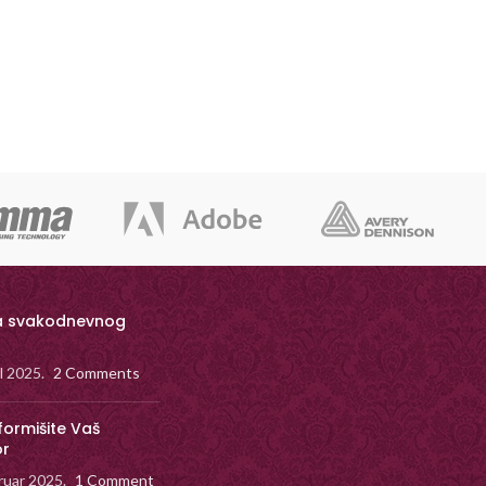
a svakodnevnog
il 2025.
2 Comments
formišite Vaš
or
ruar 2025.
1 Comment