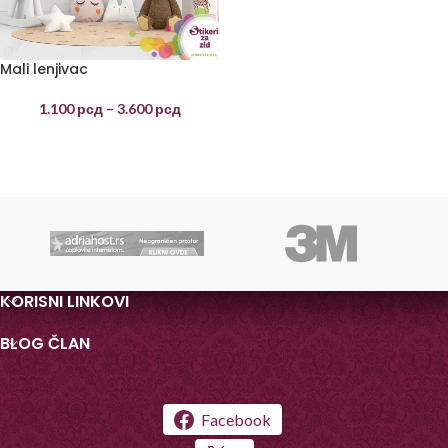
Mali lenjivac
1.100
рсд
–
3.600
рсд
KORISNI LINKOVI
BLOG ČLAN
Facebook