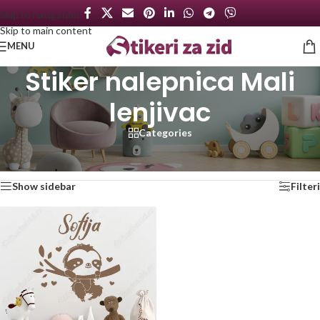
Skip to navigation
Skip to main content
MENU
Stiker nalepnica Mali
lenjivac
Categories
Početna
/
Proizvod označen „Stiker nalepnica Mali lenjivac“
Prikazan jedan rezultat
Show sidebar
Filteri