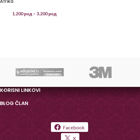
Afrika
1.200
рсд
–
3.200
рсд
KORISNI LINKOVI
BLOG ČLAN
Facebook
X