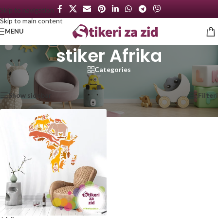
Skip to navigation
Skip to main content
MENU
stiker Afrika
Categories
Početna
/
Proizvod označen „stiker Afrika“
Prikazan jedan rezultat
Show sidebar
Filteri