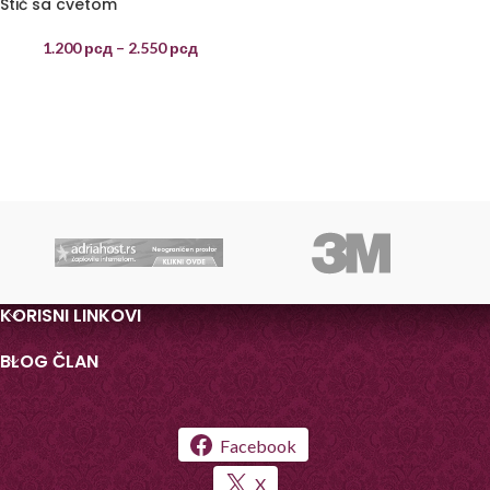
Stič sa cvetom
1.200
рсд
–
2.550
рсд
KORISNI LINKOVI
BLOG ČLAN
Facebook
X