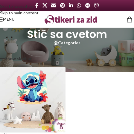
Skip to navigation
Skip to main content
MENU
Stič sa cvetom
Categories
Početna
/
Proizvod označen „Stič sa cvetom“
Prikazan jedan rezultat
Show sidebar
Filteri