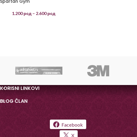
Spartan Gym
1.200
рсд
–
2.600
рсд
KORISNI LINKOVI
BLOG ČLAN
Facebook
X