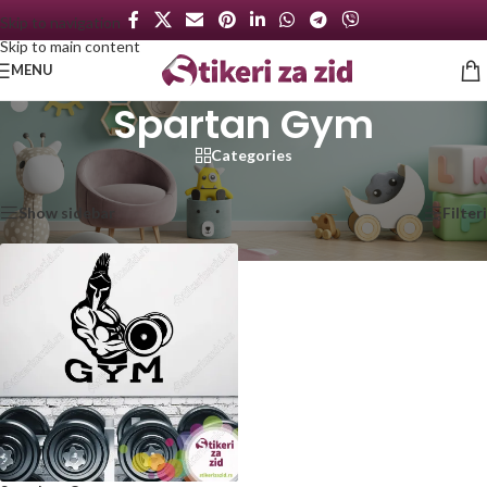
Skip to navigation
Skip to main content
MENU
Spartan Gym
Categories
Početna
/
Proizvod označen „Spartan Gym“
Prikazan jedan rezultat
Show sidebar
Filteri