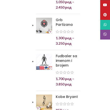
1.050
рсд
–
YouT
2.450
рсд
Pinte
Grb
Partizana
What
Viber
1.300
рсд
–
3.250
рсд
Fudbaler sa
imenom i
brojem
1.700
рсд
–
3.850
рсд
Kobe Bryant