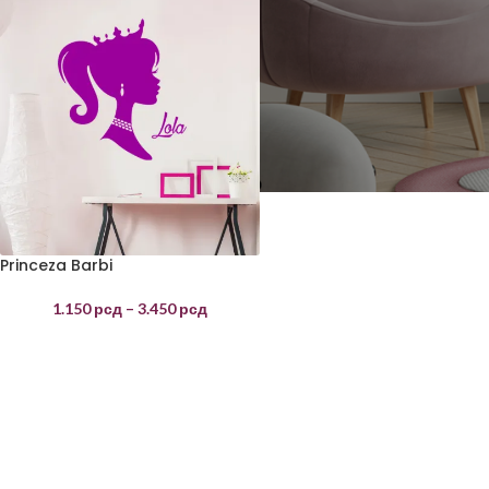
Princeza Barbi
1.150
рсд
–
3.450
рсд