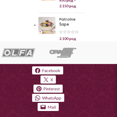
850
рсд
–
2.150
рсд
Patrolne
Šape
2.100
рсд
Facebook
X
Pinterest
WhatsApp
Mail