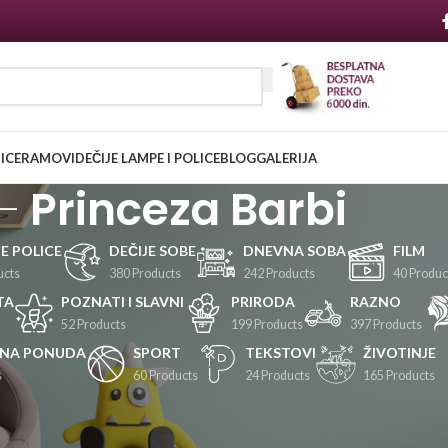
NICE
RAMOVI
DEČIJE LAMPE I POLICE
BLOG
GALERIJA
Princeza Barbi
JE POLICE
DEČIJE SOBE
DNEVNA SOBA
FILM
ucts
380 Products
242 Products
40 Produc
TA
POZNATI I SLAVNI
PRIRODA
RAZNO
52 Products
199 Products
397 Products
LNA PONUDA
SPORT
TEKSTOVI
ŽIVOTINJE
s
60 Products
24 Products
165 Products
Prikaži
24
36
48