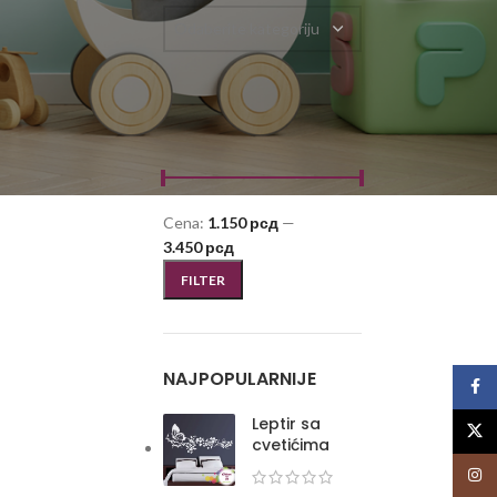
Odaberite kategoriju
FILTRIRAJ PO CENI
Cena:
1.150 рсд
—
3.450 рсд
FILTER
NAJPOPULARNIJE
Face
Leptir sa
X
cvetićima
Insta