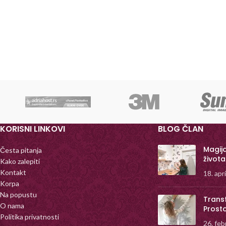
KORISNI LINKOVI
BLOG ČLAN
Magij
Česta pitanja
života
Kako zalepiti
Kontakt
18. apr
Korpa
Na popustu
Trans
O nama
Prost
Politika privatnosti
26. feb