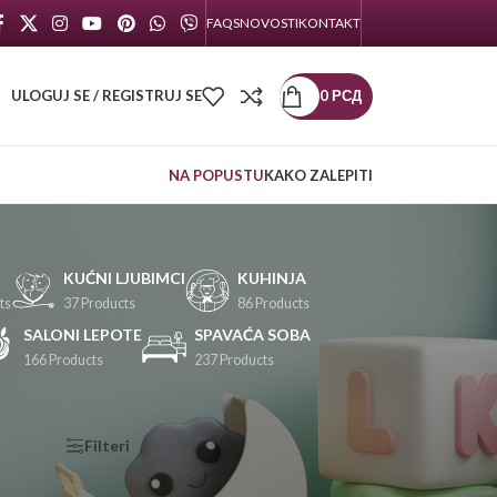
FAQS
NOVOSTI
KONTAKT
ULOGUJ SE / REGISTRUJ SE
0
РСД
NA POPUSTU
KAKO ZALEPITI
KUĆNI LJUBIMCI
KUHINJA
ts
37 Products
86 Products
SALONI LEPOTE
SPAVAĆA SOBA
166 Products
237 Products
KATEGORIJE
Filteri
PROIZVODA