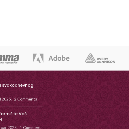
a svakodnevnog
il 2025.
2 Comments
formišite Vaš
or
ruar 2025.
1 Comment