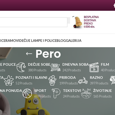
NICE
RAMOVI
DEČIJE LAMPE I POLICE
BLOG
GALERIJA
Pero
JE POLICE
DEČIJE SOBE
DNEVNA SOBA
FILM
ucts
380 Products
242 Products
40 Produc
TA
POZNATI I SLAVNI
PRIRODA
RAZNO
52 Products
199 Products
397 Products
LNA PONUDA
SPORT
TEKSTOVI
ŽIVOTINJE
s
60 Products
24 Products
165 Products
Prikaži
24
36
48