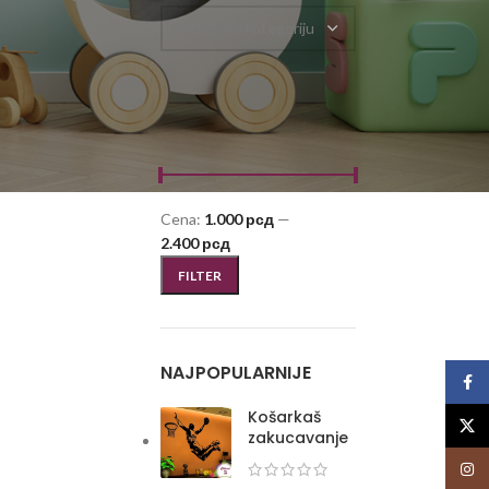
Odaberite kategoriju
FILTRIRAJ PO CENI
Cena:
1.000 рсд
—
2.400 рсд
FILTER
NAJPOPULARNIJE
Face
Košarkaš
X
zakucavanje
Insta