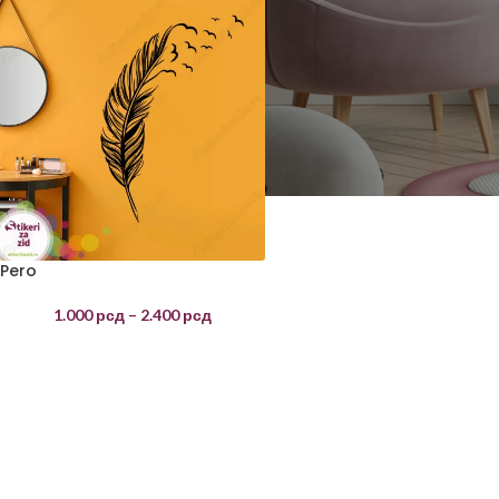
Pero
1.000
рсд
–
2.400
рсд