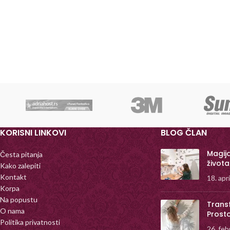
KORISNI LINKOVI
BLOG ČLAN
Magij
Česta pitanja
života
Kako zalepiti
Kontakt
18. apr
Korpa
Na popustu
Trans
O nama
Prost
Politika privatnosti
26. feb