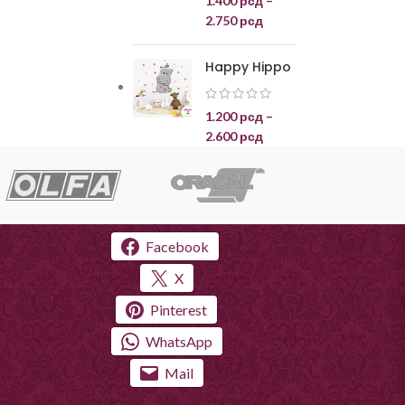
1.400
рсд
–
2.750
рсд
Happy Hippo
1.200
рсд
–
2.600
рсд
Facebook
X
Pinterest
WhatsApp
Mail