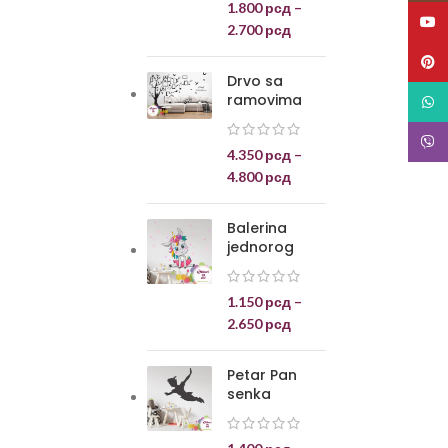
1.800
рсд
–
YouT
2.700
рсд
Pinte
Drvo sa
ramovima
What
Viber
4.350
рсд
–
4.800
рсд
Balerina
jednorog
1.150
рсд
–
2.650
рсд
Petar Pan
senka