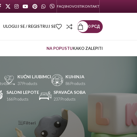
FAQS
NOVOSTI
KONTAKT
ULOGUJ SE / REGISTRUJ SE
0
РСД
NA POPUSTU
KAKO ZALEPITI
KUĆNI LJUBIMCI
KUHINJA
ts
37 Products
86 Products
SALONI LEPOTE
SPAVAĆA SOBA
166 Products
237 Products
KATEGORIJE
Filteri
PROIZVODA