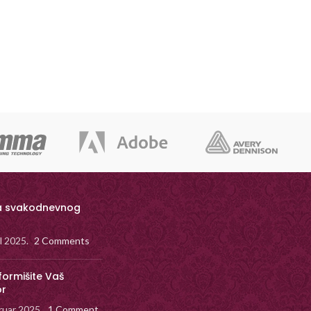
a svakodnevnog
il 2025.
2 Comments
formišite Vaš
or
ruar 2025.
1 Comment