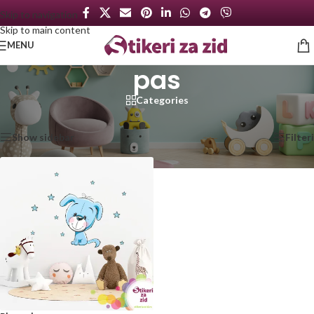
Skip to navigation
Skip to main content
MENU
pas
Categories
Početna
/
Proizvod označen „pas“
Prikazan jedan rezultat
Show sidebar
Filteri