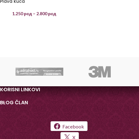
Plava kuca
1.250
рсд
–
2.800
рсд
KORISNI LINKOVI
BLOG ČLAN
Facebook
X