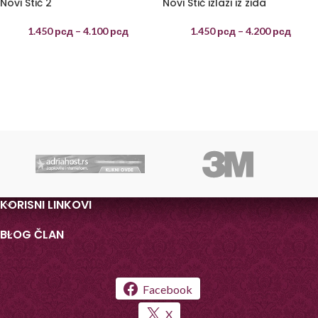
Novi Stič 2
Novi Stič izlazi iz zida
1.450
рсд
–
4.100
рсд
1.450
рсд
–
4.200
рсд
KORISNI LINKOVI
BLOG ČLAN
Facebook
X