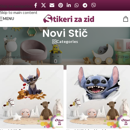
Skip to navigation
Skip to main content
MENU
Novi Stič
Categories
Početna
/
Proizvod označen „Novi Stič“
Prikazano je svih 2 rezultata
Show sidebar
Filteri