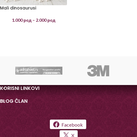
Mali dinosaurusi
1.000
рсд
–
2.000
рсд
KORISNI LINKOVI
BLOG ČLAN
Facebook
X