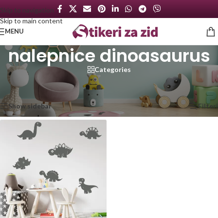
Skip to navigation
Skip to main content
MENU
nalepnice dinoasaurus
Categories
Početna
/
Proizvod označen „nalepnice dinoasaurus“
Prikazan jedan rezultat
Show sidebar
Filteri