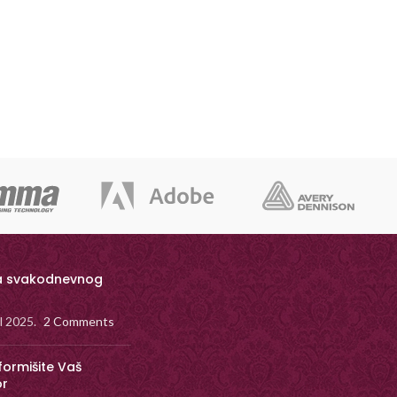
a svakodnevnog
il 2025.
2 Comments
formišite Vaš
or