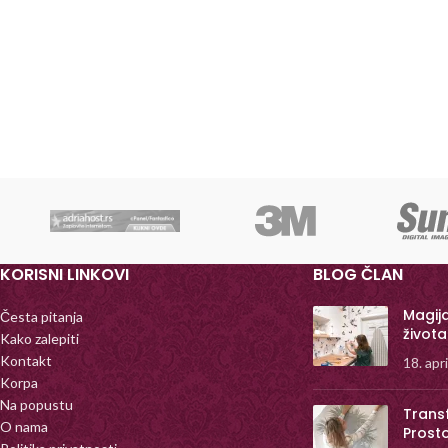
KORISNI LINKOVI
BLOG ČLAN
Magij
Česta pitanja
života
Kako zalepiti
Kontakt
18. apr
Korpa
Na popustu
Trans
O nama
Prost