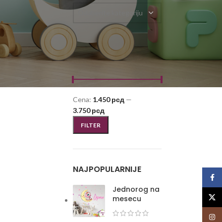
Odaberite kategoriju
FILTRIRAJ PO CENI
Cena:
1.450 рсд
—
3.750 рсд
FILTER
NAJPOPULARNIJE
Face
Jednorog na
X
mesecu
Insta