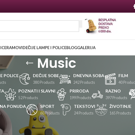
NICE
RAMOVI
DEČIJE LAMPE I POLICE
BLOG
GALERIJA
Music
JE POLICE
DEČIJE SOBE
DNEVNA SOBA
FILM
ucts
380 Products
242 Products
40 Produc
TA
POZNATI I SLAVNI
PRIRODA
RAZNO
52 Products
199 Products
397 Products
LNA PONUDA
SPORT
TEKSTOVI
ŽIVOTINJE
s
60 Products
24 Products
165 Products
Prikaži
24
36
48