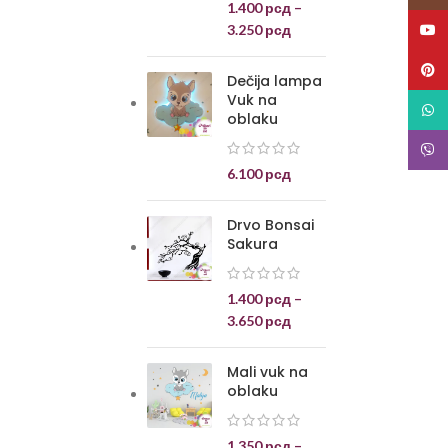
1.400
рсд
–
3.250
рсд
YouT
Pinte
Dečija lampa
Vuk na
What
oblaku
Viber
6.100
рсд
Drvo Bonsai
Sakura
1.400
рсд
–
3.650
рсд
Mali vuk na
oblaku
1.350
рсд
–