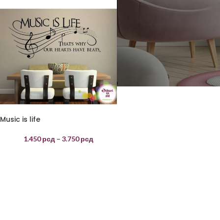
Music is life
1.450
рсд
–
3.750
рсд