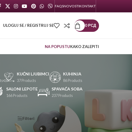
FAQS
NOVOSTI
KONTAKT
ULOGUJ SE / REGISTRUJ SE
0
РСД
NA POPUSTU
KAKO ZALEPITI
KUĆNI LJUBIMCI
KUHINJA
ts
37 Products
86 Products
SALONI LEPOTE
SPAVAĆA SOBA
166 Products
237 Products
KATEGORIJE
Filteri
PROIZVODA