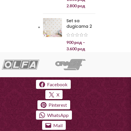
2.800
рсд
Set sa
dugicama 2
900
рсд
–
3.600
рсд
Facebook
X
Pinterest
WhatsApp
Mail