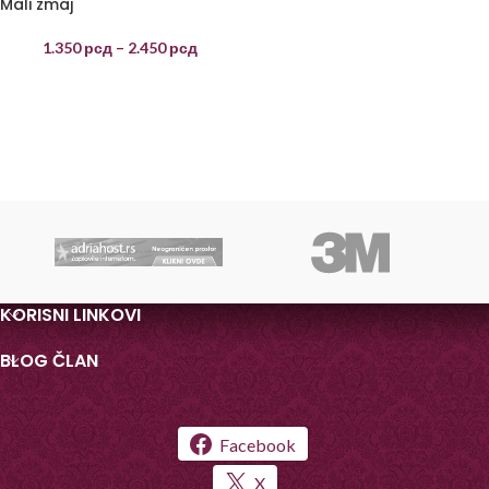
Mali zmaj
1.350
рсд
–
2.450
рсд
KORISNI LINKOVI
BLOG ČLAN
Facebook
X