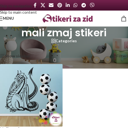
Skip to navigation
Skip to main content
MENU
mali zmaj stikeri
Categories
Početna
/
Proizvod označen „mali zmaj stikeri“
Prikazan jedan rezultat
Show sidebar
Filteri