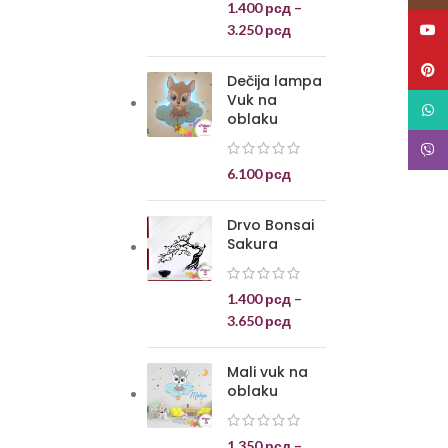
1.400
рсд
–
3.250
рсд
YouT
Pinte
Dečija lampa
Vuk na
What
oblaku
Viber
6.100
рсд
Drvo Bonsai
Sakura
1.400
рсд
–
3.650
рсд
Mali vuk na
oblaku
1.350
рсд
–