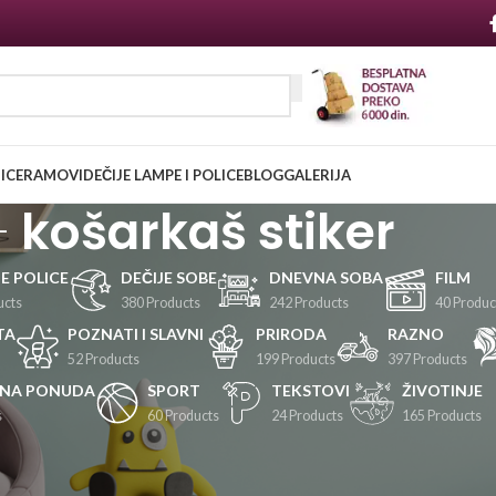
NICE
RAMOVI
DEČIJE LAMPE I POLICE
BLOG
GALERIJA
košarkaš stiker
JE POLICE
DEČIJE SOBE
DNEVNA SOBA
FILM
ucts
380 Products
242 Products
40 Produc
TA
POZNATI I SLAVNI
PRIRODA
RAZNO
52 Products
199 Products
397 Products
LNA PONUDA
SPORT
TEKSTOVI
ŽIVOTINJE
s
60 Products
24 Products
165 Products
Prikaži
24
36
48