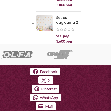
2.800
рсд
Set sa
dugicama 2
900
рсд
–
3.600
рсд
Facebook
X
Pinterest
WhatsApp
Mail