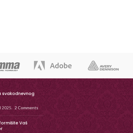
a svakodnevnog
il 2025.
2 Comments
formišite Vaš
or