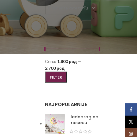
Odaberite kategoriju
FILTRIRAJ PO CENI
Cena:
1.800 рсд
—
2.700 рсд
FILTER
NAJPOPULARNIJE
Face
Jednorog na
X
mesecu
Insta