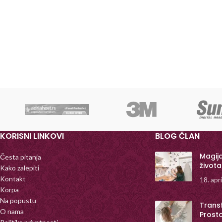
KORISNI LINKOVI
BLOG ČLAN
Magij
Česta pitanja
života
Kako zalepiti
Kontakt
18. apr
Korpa
Na popustu
Trans
O nama
Prost