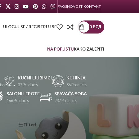
FAQS
NOVOSTI
KONTAKT
ULOGUJ SE / REGISTRUJ SE
0
РСД
NA POPUSTU
KAKO ZALEPITI
KUĆNI LJUBIMCI
KUHINJA
ts
37 Products
86 Products
SALONI LEPOTE
SPAVAĆA SOBA
166 Products
237 Products
KATEGORIJE
Filteri
PROIZVODA