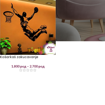
Košarkaš zakucavanje
1.800
рсд
–
2.700
рсд