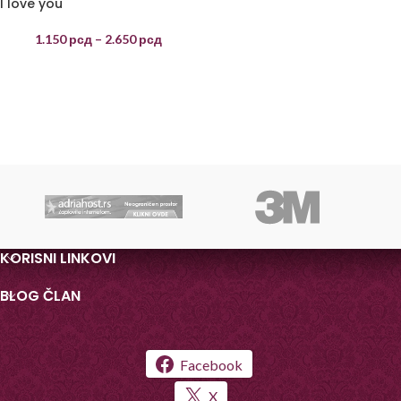
I love you
1.150
рсд
–
2.650
рсд
KORISNI LINKOVI
BLOG ČLAN
Facebook
X