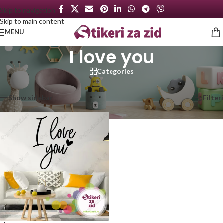
Skip to navigation
Skip to main content
MENU
I love you
Categories
Početna
/
Proizvod označen „I love you“
Prikazan jedan rezultat
Show sidebar
Filteri