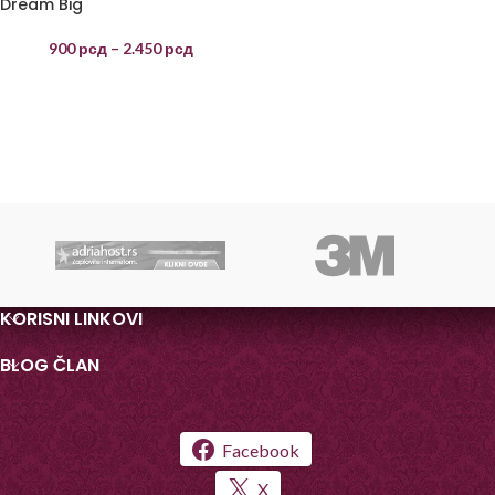
Dream Big
900
рсд
–
2.450
рсд
KORISNI LINKOVI
BLOG ČLAN
Facebook
X