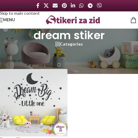
Skip to navigation
Skip to main content
MENU
dream stiker
Categories
Početna
/
Proizvod označen „dream stiker“
Prikazan jedan rezultat
Show sidebar
Filteri