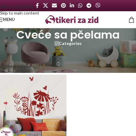
Skip to navigation
Skip to main content
MENU
Cveće sa pčelama
Categories
Početna
/
Proizvod označen „Cveće sa pčelama“
Prikazan jedan rezultat
Show sidebar
Filteri