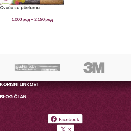
Cveće sa pčelama
1.000
рсд
–
2.150
рсд
KORISNI LINKOVI
BLOG ČLAN
Facebook
X