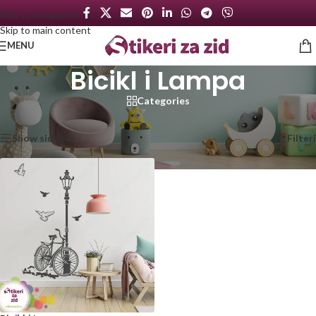
Skip to navigation
Skip to main content
MENU
Bicikl i Lampa
Categories
Početna
/
Proizvod označen „Bicikl i Lampa“
Prikazan jedan rezultat
Show sidebar
Filteri