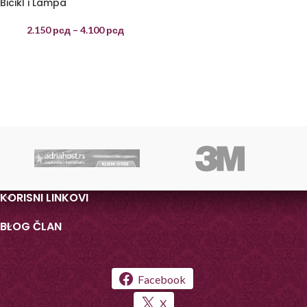
Bicikl i Lampa
2.150
рсд
–
4.100
рсд
KORISNI LINKOVI
BLOG ČLAN
Facebook
X