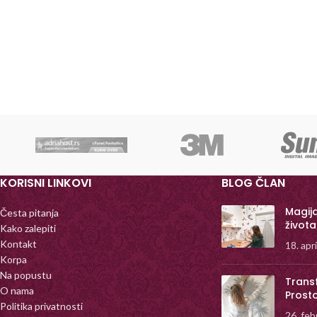
KORISNI LINKOVI
BLOG ČLAN
Magij
Česta pitanja
života
Kako zalepiti
Kontakt
18. apr
Korpa
Na popustu
Trans
O nama
Prost
Politika privatnosti
26. feb