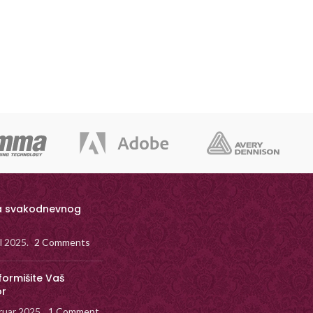
a svakodnevnog
il 2025.
2 Comments
formišite Vaš
or
ruar 2025.
1 Comment