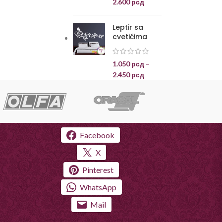
2.600
рсд
Leptir sa
cvetićima
1.050
рсд
–
2.450
рсд
Facebook
X
Pinterest
WhatsApp
Mail