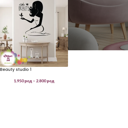
Beauty studio 1
1.950
рсд
–
2.800
рсд