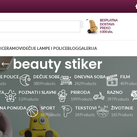
NICE
RAMOVI
DEČIJE LAMPE I POLICE
BLOG
GALERIJA
beauty stiker
JE POLICE
DEČIJE SOBE
DNEVNA SOBA
FILM
ucts
380 Products
242 Products
40 Produc
TA
POZNATI I SLAVNI
PRIRODA
RAZNO
52 Products
199 Products
397 Products
LNA PONUDA
SPORT
TEKSTOVI
ŽIVOTINJE
s
60 Products
24 Products
165 Products
Prikaži
24
36
48