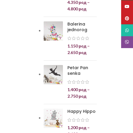
4.350
рсд
–
YouT
4.800
рсд
Pinte
Balerina
jednorog
What
Viber
1.150
рсд
–
2.650
рсд
Petar Pan
senka
1.400
рсд
–
2.750
рсд
Happy Hippo
1.200
рсд
–