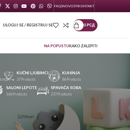
FAQS
NOVOSTI
KONTAKT
ULOGUJ SE / REGISTRUJ SE
0
РСД
NA POPUSTU
KAKO ZALEPITI
KUĆNI LJUBIMCI
KUHINJA
ts
37 Products
86 Products
SALONI LEPOTE
SPAVAĆA SOBA
166 Products
237 Products
KATEGORIJE
Filteri
PROIZVODA