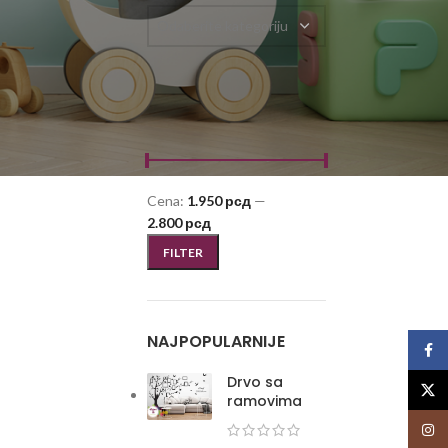
Odaberite kategoriju
FILTRIRAJ PO CENI
Cena:
1.950 рсд
—
2.800 рсд
FILTER
NAJPOPULARNIJE
Face
Drvo sa
X
ramovima
Insta