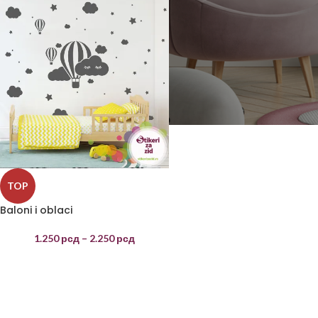
TOP
Baloni i oblaci
1.250
рсд
–
2.250
рсд