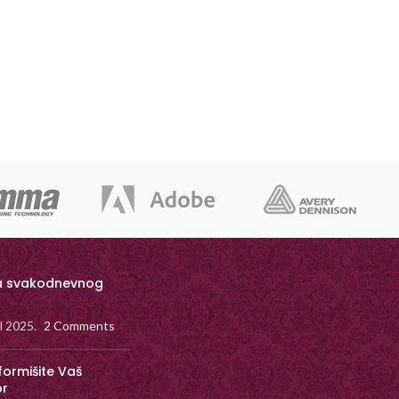
a svakodnevnog
il 2025.
2 Comments
formišite Vaš
or