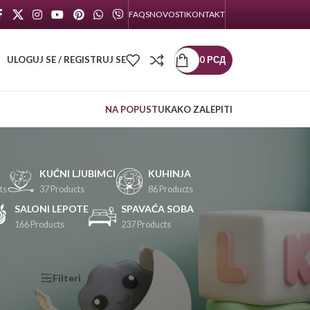
FAQS
NOVOSTI
KONTAKT
ULOGUJ SE / REGISTRUJ SE
0
РСД
NA POPUSTU
KAKO ZALEPITI
KUĆNI LJUBIMCI
KUHINJA
ts
37 Products
86 Products
SALONI LEPOTE
SPAVAĆA SOBA
166 Products
237 Products
KATEGORIJE
Filteri
PROIZVODA