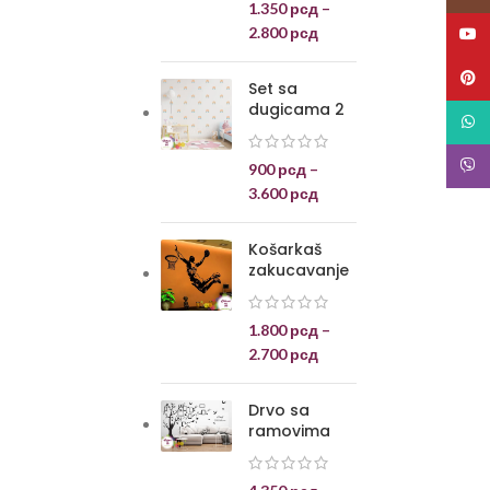
1.350
рсд
–
2.800
рсд
YouT
Pinte
Set sa
dugicama 2
What
Viber
900
рсд
–
3.600
рсд
Košarkaš
zakucavanje
1.800
рсд
–
2.700
рсд
Drvo sa
ramovima