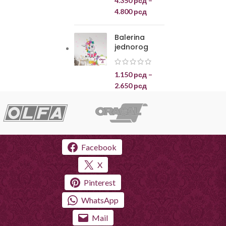
4.350
рсд
–
4.800
рсд
Balerina
jednorog
1.150
рсд
–
2.650
рсд
Facebook
X
Pinterest
WhatsApp
Mail