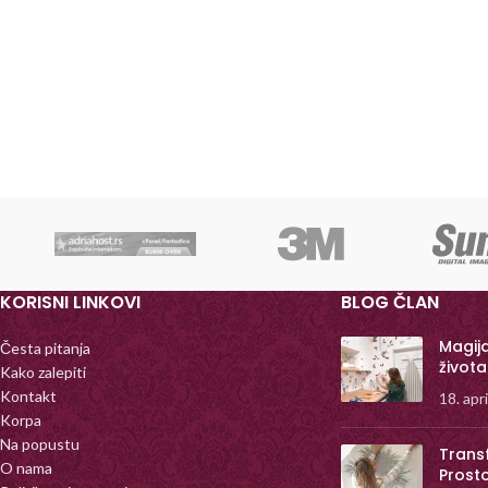
KORISNI LINKOVI
BLOG ČLAN
Magij
Česta pitanja
života
Kako zalepiti
Kontakt
18. apr
Korpa
Na popustu
Trans
O nama
Prost