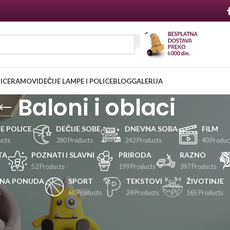
NICE
RAMOVI
DEČIJE LAMPE I POLICE
BLOG
GALERIJA
Baloni i oblaci
JE POLICE
DEČIJE SOBE
DNEVNA SOBA
FILM
ucts
380 Products
242 Products
40 Produc
TA
POZNATI I SLAVNI
PRIRODA
RAZNO
52 Products
199 Products
397 Products
LNA PONUDA
SPORT
TEKSTOVI
ŽIVOTINJE
s
60 Products
24 Products
165 Products
Prikaži
24
36
48