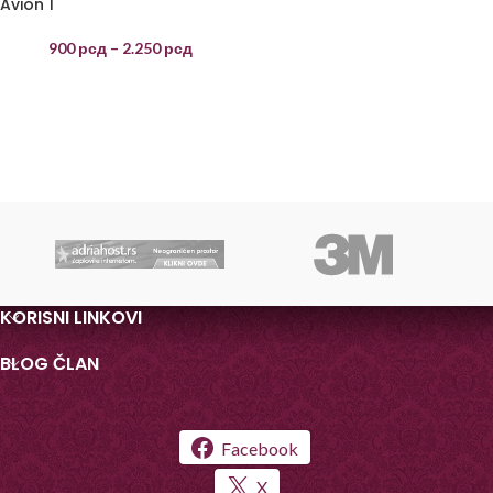
Avion 1
900
рсд
–
2.250
рсд
KORISNI LINKOVI
BLOG ČLAN
Facebook
X