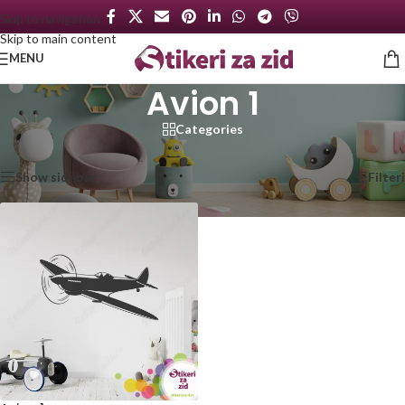
Skip to navigation
Skip to main content
MENU
Avion 1
Categories
Početna
/
Proizvod označen „Avion 1“
Prikazan jedan rezultat
Show sidebar
Filteri