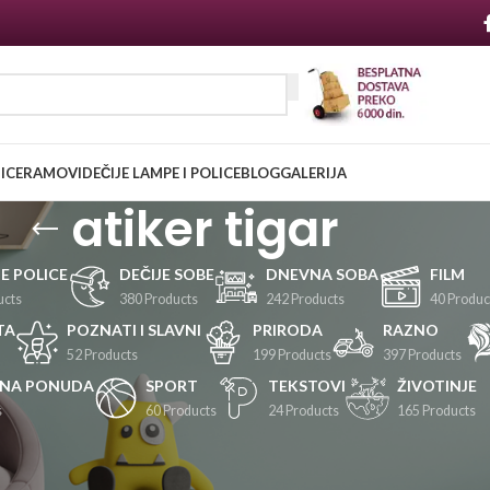
NICE
RAMOVI
DEČIJE LAMPE I POLICE
BLOG
GALERIJA
atiker tigar
JE POLICE
DEČIJE SOBE
DNEVNA SOBA
FILM
ucts
380 Products
242 Products
40 Produc
TA
POZNATI I SLAVNI
PRIRODA
RAZNO
52 Products
199 Products
397 Products
LNA PONUDA
SPORT
TEKSTOVI
ŽIVOTINJE
s
60 Products
24 Products
165 Products
Prikaži
24
36
48