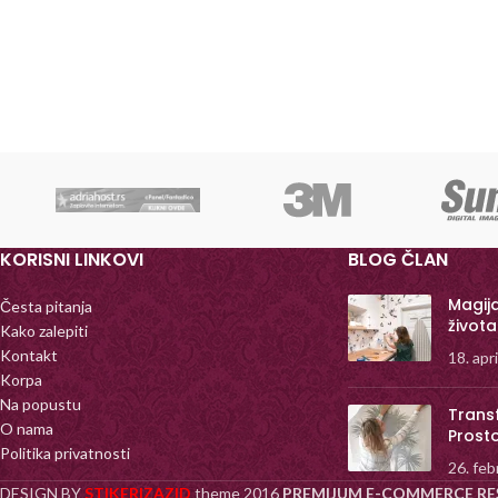
KORISNI LINKOVI
BLOG ČLAN
Magij
Česta pitanja
života
Kako zalepiti
Kontakt
18. apr
Korpa
Na popustu
Trans
O nama
Prost
Politika privatnosti
26. feb
DESIGN BY
STIKERIZAZID
theme
2016
PREMIJUM E-COMMERCE RE