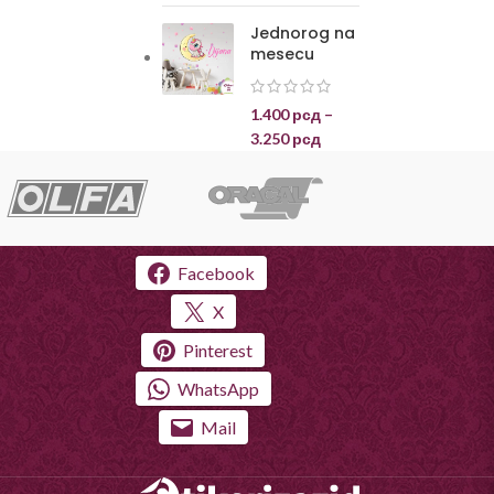
Jednorog na
mesecu
1.400
рсд
–
3.250
рсд
Facebook
X
Pinterest
WhatsApp
Mail