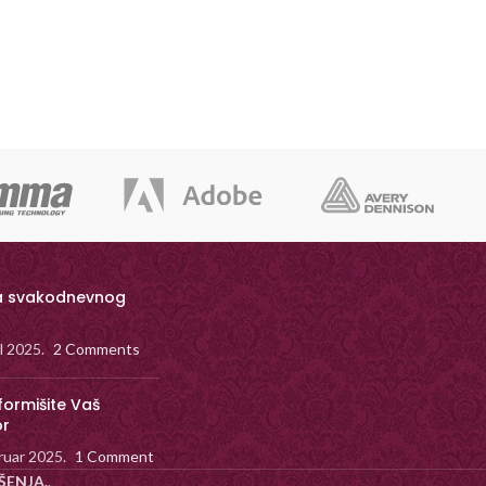
a svakodnevnog
il 2025.
2 Comments
formišite Vaš
or
ruar 2025.
1 Comment
ŠENJA.
.