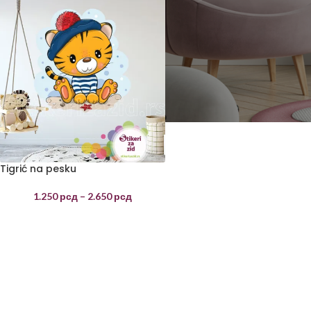
Tigrić na pesku
1.250
рсд
–
2.650
рсд