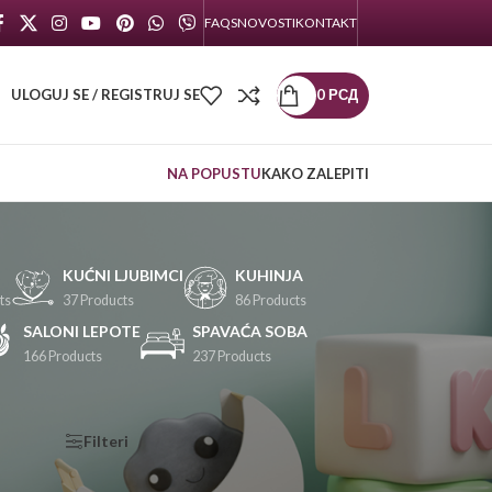
FAQS
NOVOSTI
KONTAKT
ULOGUJ SE / REGISTRUJ SE
0
РСД
NA POPUSTU
KAKO ZALEPITI
KUĆNI LJUBIMCI
KUHINJA
ts
37 Products
86 Products
SALONI LEPOTE
SPAVAĆA SOBA
166 Products
237 Products
KATEGORIJE
Filteri
PROIZVODA