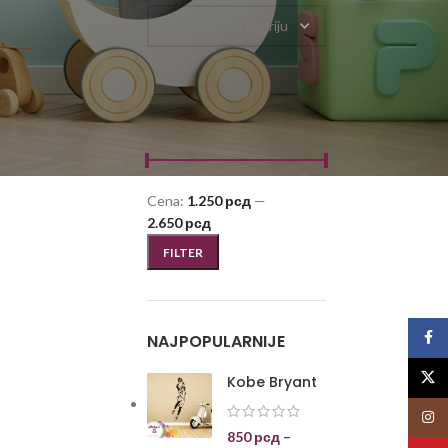
Odaberite kategoriju
FILTRIRAJ PO CENI
Cena:
1.250 рсд
—
2.650 рсд
FILTER
Face
NAJPOPULARNIJE
X
Kobe Bryant
Insta
850
рсд
–