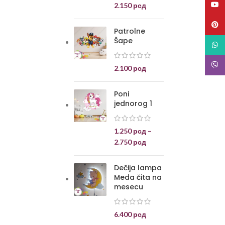
YouT
2.150
рсд
Pinte
Patrolne
Šape
What
Viber
2.100
рсд
Poni
jednorog 1
1.250
рсд
–
2.750
рсд
Dečija lampa
Meda čita na
mesecu
6.400
рсд