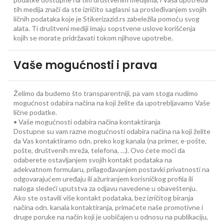
tih medija znači da ste izričito saglasni sa prosleđivanjem svojih
ličnih podataka koje je Stikerizazid.rs zabeležila pomoću svog
alata. Ti društveni mediji imaju sopstvene uslove korišćenja
kojih se morate pridržavati tokom njihove upotrebe.
Vaše mogućnosti i prava
Želimo da budemo što transparentniji, pa vam stoga nudimo
mogućnost odabira načina na koji želite da upotrebljavamo Vaše
lične podatke.
• Vaše mogućnosti odabira načina kontaktiranja
Dostupne su vam razne mogućnosti odabira načina na koji želite
da Vas kontaktiramo odn. preko kog kanala (na primer, e-pošte,
pošte, društvenih mreža, telefona, …). Ovo ćete moći da
odaberete ostavljanjem svojih kontakt podataka na
adekvatnom formularu, prilagođavanjem postavki privatnosti na
odgovarajućem uređaju ili ažuriranjem korisničkog profila ili
naloga sledeći uputstva za odjavu navedene u obaveštenju.
Ako ste ostavili više kontakt podataka, bez izričitog biranja
načina odn. kanala kontaktiranja, primaćete naše promotivne i
druge poruke na način koji je uobičajen u odnosu na publikaciju,