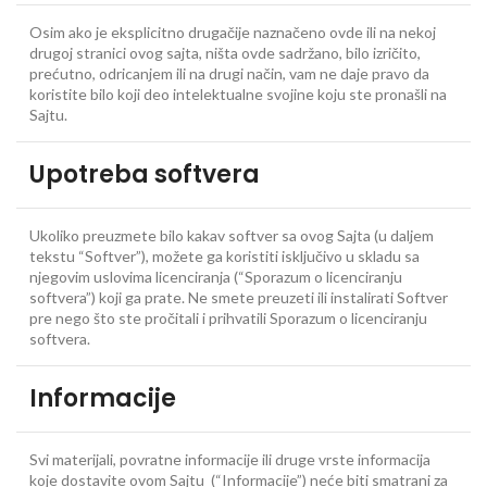
Osim ako je eksplicitno drugačije naznačeno ovde ili na nekoj
drugoj stranici ovog sajta, ništa ovde sadržano, bilo izričito,
prećutno, odricanjem ili na drugi način, vam ne daje pravo da
koristite bilo koji deo intelektualne svojine koju ste pronašli na
Sajtu.
Upotreba softvera
Ukoliko preuzmete bilo kakav softver sa ovog Sajta (u daljem
tekstu “Softver”), možete ga koristiti isključivo u skladu sa
njegovim uslovima licenciranja (“Sporazum o licenciranju
softvera”) koji ga prate. Ne smete preuzeti ili instalirati Softver
pre nego što ste pročitali i prihvatili Sporazum o licenciranju
softvera.
Informacije
Svi materijali, povratne informacije ili druge vrste informacija
koje dostavite ovom Sajtu (“Informacije”) neće biti smatrani za