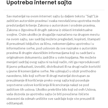
Upotreba internet sajta
Sav materijal na ovom internet sajtu (u daljem tekstu “Sajt”) je
zaštićen autorskim pravima i svaka neovlašćena upotreba može
predstavljati kršenje Zakona o autorskom i srodnim pravima,
Zakona o žigovima ili drugih zakona iz oblasti intelektualne
svojine. Osim ukoliko je drugačije naznačeno na drugom mestu
na ovom sajtu, sav sadržaj možete pregledati, kopirati, štampati
ili preuzimati isključivo za ličnu, nekomercijalnu upotrebu i u
informativne svrhe, pod uslovom da sve naznake o autorskim
pravima ili drugim vlasničkim informacijama koji su sadržani u
originalnom dokumentu zadržite u svim kopijama. Ne možete
menjati sadržaj ovog sajta ni na koji način, niti ga reprodukovati
ili javno prikazivati, izvoditi, distribuirati ili na drugi način koristiti
u javne ili komercijalne svrhe. Ne uzimajući u obzir prethodno
navedeno, bilo koji softver ili drugi materijal dostupan za
preuzimanje ili korišćenje preko ovog sajta koji poseduje
sopstvene uslove korišćenja ili licenciranja nalazi se pod
zaštitom tih uslova. Ukoliko prekršite bilo koji od ovih Uslova,
vaša dozvola za upotrebu sajta će biti povučena i bićete
obavezni da odmah uništite sve sadržaje koje ste preuzeli ili
odštampali.