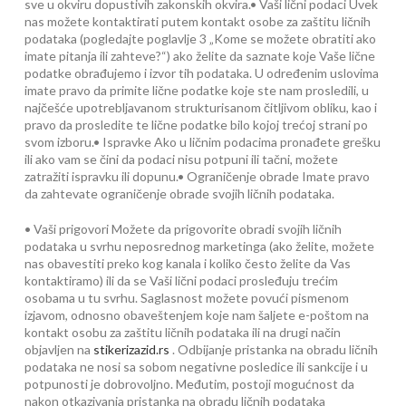
sve u okviru dopustivih zakonskih okvira.• Vaši lični podaci Uvek
nas možete kontaktirati putem kontakt osobe za zaštitu ličnih
podataka (pogledajte poglavlje 3 „Kome se možete obratiti ako
imate pitanja ili zahteve?“) ako želite da saznate koje Vaše lične
podatke obrađujemo i izvor tih podataka. U određenim uslovima
imate pravo da primite lične podatke koje ste nam prosledili, u
najčešće upotrebljavanom strukturisanom čitljivom obliku, kao i
pravo da prosledite te lične podatke bilo kojoj trećoj strani po
svom izboru.• Ispravke Ako u ličnim podacima pronađete grešku
ili ako vam se čini da podaci nisu potpuni ili tačni, možete
zatražiti ispravku ili dopunu.• Ograničenje obrade Imate pravo
da zahtevate ograničenje obrade svojih ličnih podataka.
• Vaši prigovori Možete da prigovorite obradi svojih ličnih
podataka u svrhu neposrednog marketinga (ako želite, možete
nas obavestiti preko kog kanala i koliko često želite da Vas
kontaktiramo) ili da se Vaši lični podaci prosleđuju trećim
osobama u tu svrhu. Saglasnost možete povući pismenom
izjavom, odnosno obaveštenjem koje nam šaljete e-poštom na
kontakt osobu za zaštitu ličnih podataka ili na drugi način
objavljen na
stikerizazid.rs
. Odbijanje pristanka na obradu ličnih
podataka ne nosi sa sobom negativne posledice ili sankcije i u
potpunosti je dobrovoljno. Međutim, postoji mogućnost da
nakon otkazivanja pristanka na obradu ličnih podataka