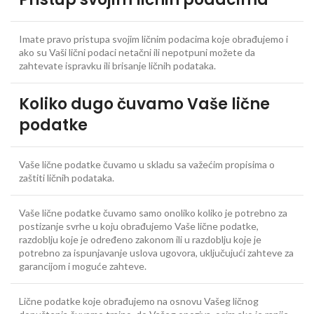
Imate pravo pristupa svojim ličnim podacima koje obrađujemo i
ako su Vaši lični podaci netačni ili nepotpuni možete da
zahtevate ispravku ili brisanje ličnih podataka.
Koliko dugo čuvamo Vaše lične
podatke
Vaše lične podatke čuvamo u skladu sa važećim propisima o
zaštiti ličnih podataka.
Vaše lične podatke čuvamo samo onoliko koliko je potrebno za
postizanje svrhe u koju obrađujemo Vaše lične podatke,
razdoblju koje je određeno zakonom ili u razdoblju koje je
potrebno za ispunjavanje uslova ugovora, uključujući zahteve za
garancijom i moguće zahteve.
Lične podatke koje obrađujemo na osnovu Vašeg ličnog