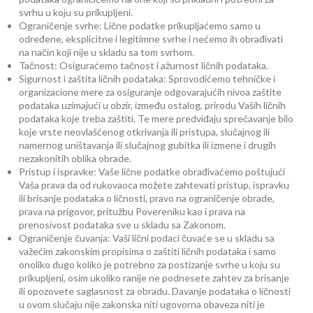
svrhu u koju su prikupljeni.
Ograničenje svrhe: Lične podatke prikupljaćemo samo u
određene, eksplicitne i legitimne svrhe i nećemo ih obrađivati
na način koji nije u skladu sa tom svrhom.
Tačnost: Osiguraćemo tačnost i ažurnost ličnih podataka.
Sigurnost i zaštita ličnih podataka: Sprovodićemo tehničke i
organizacione mere za osiguranje odgovarajućih nivoa zaštite
podataka uzimajući u obzir, između ostalog, prirodu Vaših ličnih
podataka koje treba zaštiti. Te mere predviđaju sprečavanje bilo
koje vrste neovlašćenog otkrivanja ili pristupa, slučajnog ili
namernog uništavanja ili slučajnog gubitka ili izmene i drugih
nezakonitih oblika obrade.
Pristup i ispravke: Vaše lične podatke obrađivaćemo poštujući
Vaša prava da od rukovaoca možete zahtevati pristup, ispravku
ili brisanje podataka o ličnosti, pravo na ograničenje obrade,
prava na prigovor, pritužbu Povereniku kao i prava na
prenosivost podataka sve u skladu sa Zakonom.
Ograničenje čuvanja: Vaši lični podaci čuvaće se u skladu sa
važećim zakonskim propisima o zaštiti ličnih podataka i samo
onoliko dugo koliko je potrebno za postizanje svrhe u koju su
prikupljeni, osim ukoliko ranije ne podnesete zahtev za brisanje
ili opozovete saglasnost za obradu. Davanje podataka o ličnosti
u ovom slučaju nije zakonska niti ugovorna obaveza niti je