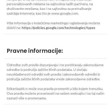
personalizovanih reklama na sajtovima naših partnera, na
društvenim mrežama, kao i na sajtovima za pretraživanje
sadržaja interneta, kao što je www.google.com.
Više informacija o kolačićima marketinga i oglašavanja možete
dobiti na:
https://policies.google.com/technologies/types
Pravne informacije:
Odredbe ovih pravila dopunjavaju i ne poništavaju zakonodavne
odredbe iz područja zaštite ličnih podataka. U slučaju
neusklađenosti odredbi ovih pravila i zakonodavnih odredbi iz
područja zaštite ličnih podataka vrede zakonodavne odredbe.
Stikerizazid.rs može ova pravila promeniti u bilo kojem trenutku.
Ova pravila možete proveravati na našem websajtu i na taj način
saznati više o promenama.