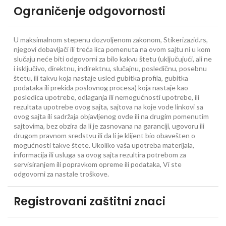
Ograničenje odgovornosti
U maksimalnom stepenu dozvoljenom zakonom, Stikerizazid.rs,
njegovi dobavljači ili treća lica pomenuta na ovom sajtu ni u kom
slučaju neće biti odgovorni za bilo kakvu štetu (uključujući, ali ne
i isključivo, direktnu, indirektnu, slučajnu, posledičnu, posebnu
štetu, ili takvu koja nastaje usled gubitka profila, gubitka
podataka ili prekida poslovnog procesa) koja nastaje kao
posledica upotrebe, odlaganja ili nemogućnosti upotrebe, ili
rezultata upotrebe ovog sajta, sajtova na koje vode linkovi sa
ovog sajta ili sadržaja objavljenog ovde ili na drugim pomenutim
sajtovima, bez obzira da li je zasnovana na garanciji, ugovoru ili
drugom pravnom sredstvu ili da li je klijent bio obavešten o
mogućnosti takve štete. Ukoliko vaša upotreba materijala,
informacija ili usluga sa ovog sajta rezultira potrebom za
servisiranjem ili popravkom opreme ili podataka, Vi ste
odgovorni za nastale troškove.
Registrovani zaštitni znaci