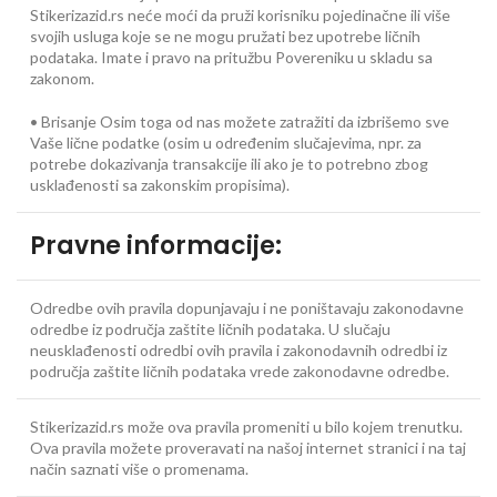
Stikerizazid.rs neće moći da pruži korisniku pojedinačne ili više
svojih usluga koje se ne mogu pružati bez upotrebe ličnih
podataka. Imate i pravo na pritužbu Povereniku u skladu sa
zakonom.
• Brisanje Osim toga od nas možete zatražiti da izbrišemo sve
Vaše lične podatke (osim u određenim slučajevima, npr. za
potrebe dokazivanja transakcije ili ako je to potrebno zbog
usklađenosti sa zakonskim propisima).
Pravne informacije:
Odredbe ovih pravila dopunjavaju i ne poništavaju zakonodavne
odredbe iz područja zaštite ličnih podataka. U slučaju
neusklađenosti odredbi ovih pravila i zakonodavnih odredbi iz
područja zaštite ličnih podataka vrede zakonodavne odredbe.
Stikerizazid.rs može ova pravila promeniti u bilo kojem trenutku.
Ova pravila možete proveravati na našoj internet stranici i na taj
način saznati više o promenama.