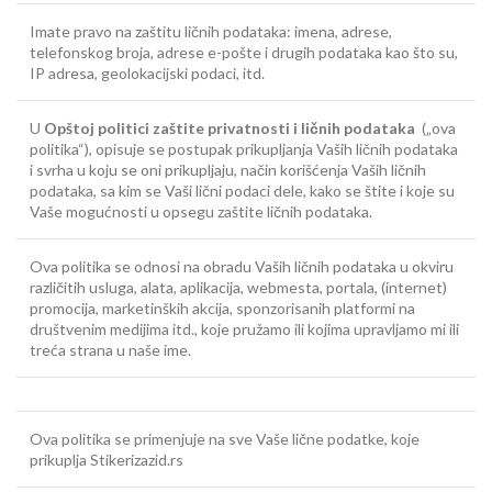
Imate pravo na zaštitu ličnih podataka: imena, adrese,
telefonskog broja, adrese e-pošte i drugih podataka kao što su,
IP adresa, geolokacijski podaci, itd.
U
Opštoj politici zaštite privatnosti i ličnih podataka
(„ova
politika“), opisuje se postupak prikupljanja Vaših ličnih podataka
i svrha u koju se oni prikupljaju, način korišćenja Vaših ličnih
podataka, sa kim se Vaši lični podaci dele, kako se štite i koje su
Vaše mogućnosti u opsegu zaštite ličnih podataka.
Ova politika se odnosi na obradu Vaših ličnih podataka u okviru
različitih usluga, alata, aplikacija, webmesta, portala, (internet)
promocija, marketinških akcija, sponzorisanih platformi na
društvenim medijima itd., koje pružamo ili kojima upravljamo mi ili
treća strana u naše ime.
Ova politika se primenjuje na sve Vaše lične podatke, koje
prikuplja Stikerizazid.rs