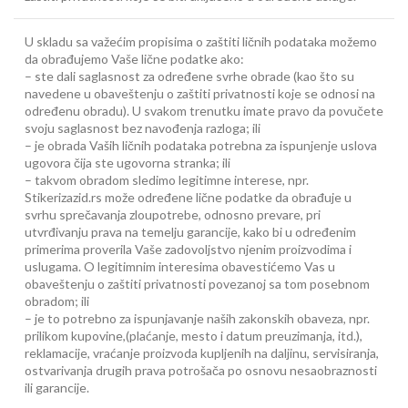
U skladu sa važećim propisima o zaštiti ličnih podataka možemo
da obrađujemo Vaše lične podatke ako:
– ste dali saglasnost za određene svrhe obrade (kao što su
navedene u obaveštenju o zaštiti privatnosti koje se odnosi na
određenu obradu). U svakom trenutku imate pravo da povučete
svoju saglasnost bez navođenja razloga; ili
– je obrada Vaših ličnih podataka potrebna za ispunjenje uslova
ugovora čija ste ugovorna stranka; ili
– takvom obradom sledimo legitimne interese, npr.
Stikerizazid.rs može određene lične podatke da obrađuje u
svrhu sprečavanja zloupotrebe, odnosno prevare, pri
utvrđivanju prava na temelju garancije, kako bi u određenim
primerima proverila Vaše zadovoljstvo njenim proizvodima i
uslugama. O legitimnim interesima obavestićemo Vas u
obaveštenju o zaštiti privatnosti povezanoj sa tom posebnom
obradom; ili
– je to potrebno za ispunjavanje naših zakonskih obaveza, npr.
prilikom kupovine,(plaćanje, mesto i datum preuzimanja, itd.),
reklamacije, vraćanje proizvoda kupljenih na daljinu, servisiranja,
ostvarivanja drugih prava potrošača po osnovu nesaobraznosti
ili garancije.