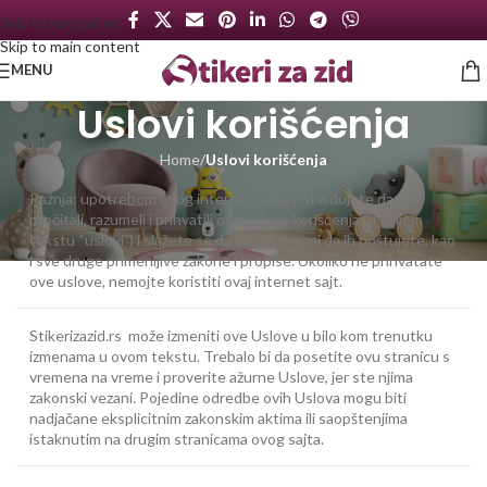
Skip to navigation
Skip to main content
MENU
Uslovi korišćenja
Home
/
Uslovi korišćenja
Pažnja: upotrebom ovog internet sajta potvrđujete da ste
pročitali, razumeli i prihvatili ove uslove korišćenja (u daljem
tekstu “uslovi”) i slažete se da ste obavezni da ih poštujete, kao
i sve druge primenljive zakone i propise. Ukoliko ne prihvatate
ove uslove, nemojte koristiti ovaj internet sajt.
Stikerizazid.rs može izmeniti ove Uslove u bilo kom trenutku
izmenama u ovom tekstu. Trebalo bi da posetite ovu stranicu s
vremena na vreme i proverite ažurne Uslove, jer ste njima
zakonski vezani. Pojedine odredbe ovih Uslova mogu biti
nadjačane eksplicitnim zakonskim aktima ili saopštenjima
istaknutim na drugim stranicama ovog sajta.