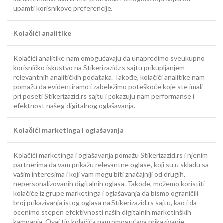
upamti korisnikove preferencije.
Kolačići analitike
Kolačići analitike nam omogućavaju da unapredimo sveukupno
korisničko iskustvo na Stikerizazid.rs sajtu prikupljanjem
relevantnih analitičkih podataka. Takođe, kolačići analitike nam
pomažu da evidentiramo i zabeležimo poteškoće koje ste imali
pri poseti Stikerizazid.rs sajtu i pokazuju nam performanse i
efektnost našeg digitalnog oglašavanja.
Kolačići marketinga i oglašavanja
Kolačići marketinga i oglašavanja pomažu Stikerizazid.rs i njenim
partnerima da vam prikažu relevantne oglase, koji su u skladu sa
vašim interesima i koji vam mogu biti značajniji od drugih,
nepersonalizovanih digitalnih oglasa. Takođe, možemo koristiti
kolačiće iz grupe marketinga i oglašavanja da bismo ograničili
broj prikazivanja istog oglasa na Stikerizazid.rs sajtu, kao i da
ocenimo stepen efektivnosti naših digitalnih marketinških
kampanja. Ovaj tip kolačića nam omogućava prikazivanje