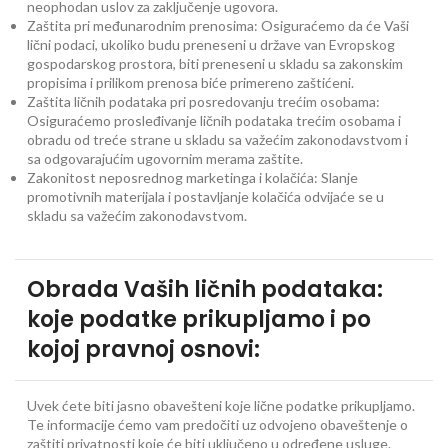
neophodan uslov za zaključenje ugovora.
Zaštita pri međunarodnim prenosima: Osiguraćemo da će Vaši
lični podaci, ukoliko budu preneseni u države van Evropskog
gospodarskog prostora, biti preneseni u skladu sa zakonskim
propisima i prilikom prenosa biće primereno zaštićeni.
Zaštita ličnih podataka pri posredovanju trećim osobama:
Osiguraćemo prosleđivanje ličnih podataka trećim osobama i
obradu od treće strane u skladu sa važećim zakonodavstvom i
sa odgovarajućim ugovornim merama zaštite.
Zakonitost neposrednog marketinga i kolačića: Slanje
promotivnih materijala i postavljanje kolačića odvijaće se u
skladu sa važećim zakonodavstvom.
Obrada Vaših ličnih podataka:
koje podatke prikupljamo i po
kojoj pravnoj osnovi:
Uvek ćete biti jasno obavešteni koje lične podatke prikupljamo.
Te informacije ćemo vam predočiti uz odvojeno obaveštenje o
zaštiti privatnosti koje će biti uključeno u određene usluge.