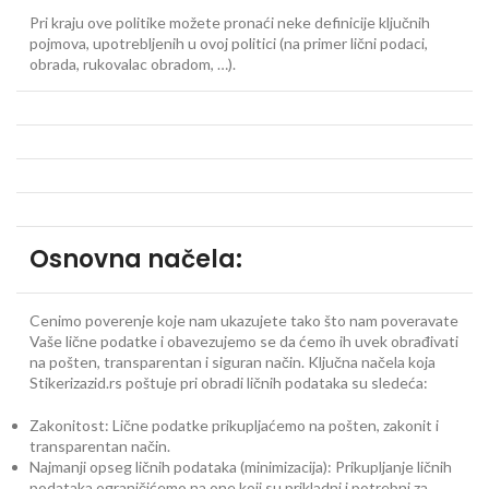
Pri kraju ove politike možete pronaći neke definicije ključnih
pojmova, upotrebljenih u ovoj politici (na primer lični podaci,
obrada, rukovalac obradom, …).
Osnovna načela:
Cenimo poverenje koje nam ukazujete tako što nam poveravate
Vaše lične podatke i obavezujemo se da ćemo ih uvek obrađivati
na pošten, transparentan i siguran način. Ključna načela koja
Stikerizazid.rs poštuje pri obradi ličnih podataka su sledeća:
Zakonitost: Lične podatke prikupljaćemo na pošten, zakonit i
transparentan način.
Najmanji opseg ličnih podataka (minimizacija): Prikupljanje ličnih
podataka ograničićemo na one koji su prikladni i potrebni za