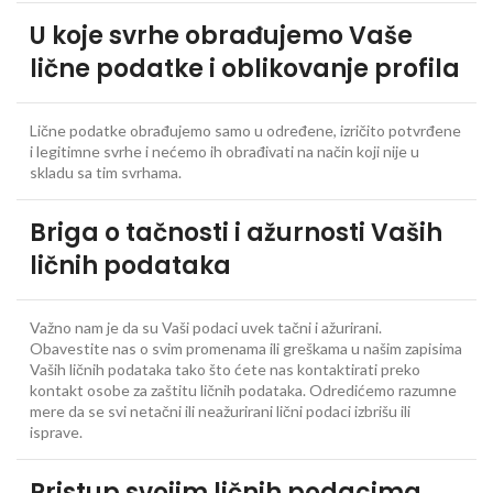
U koje svrhe obrađujemo Vaše
lične podatke i oblikovanje profila
Lične podatke obrađujemo samo u određene, izričito potvrđene
i legitimne svrhe i nećemo ih obrađivati na način koji nije u
skladu sa tim svrhama.
Briga o tačnosti i ažurnosti Vaših
ličnih podataka
Važno nam je da su Vaši podaci uvek tačni i ažurirani.
Obavestite nas o svim promenama ili greškama u našim zapisima
Vaših ličnih podataka tako što ćete nas kontaktirati preko
kontakt osobe za zaštitu ličnih podataka. Odredićemo razumne
mere da se svi netačni ili neažurirani lični podaci izbrišu ili
isprave.
Pristup svojim ličnih podacima