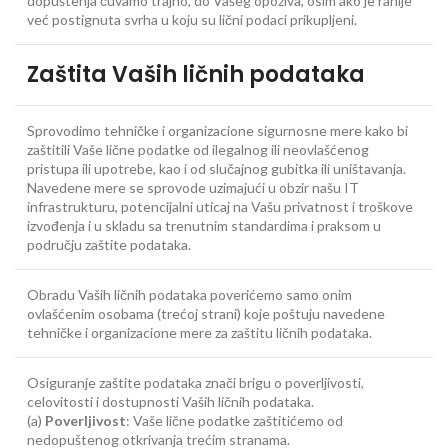
dopuštenja čuvamo trajno, do Vašeg opoziva, osim ako je ranije
već postignuta svrha u koju su lični podaci prikupljeni.
Zaštita Vaših ličnih podataka
Sprovodimo tehničke i organizacione sigurnosne mere kako bi
zaštitili Vaše lične podatke od ilegalnog ili neovlašćenog
pristupa ili upotrebe, kao i od slučajnog gubitka ili uništavanja.
Navedene mere se sprovode uzimajući u obzir našu IT
infrastrukturu, potencijalni uticaj na Vašu privatnost i troškove
izvođenja i u skladu sa trenutnim standardima i praksom u
području zaštite podataka.
Obradu Vaših ličnih podataka poverićemo samo onim
ovlašćenim osobama (trećoj strani) koje poštuju navedene
tehničke i organizacione mere za zaštitu ličnih podataka.
Osiguranje zaštite podataka znači brigu o poverljivosti,
celovitosti i dostupnosti Vaših ličnih podataka.
(a)
Poverljivost
: Vaše lične podatke zaštitićemo od
nedopuštenog otkrivanja trećim stranama.