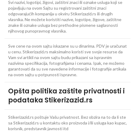
Svi nazivi, logotipi, žigovi, zaštitni znaci ili oznake usluga koji se
pojavljuju na ovom Sajtu su registrovani zaštitni znaci
odgovarajućih kompanija u okviru Stikerizazid.rs ili drugih
vlasnika. Ne možete koristiti nazive, logotipe, žigove, zaštitne
znake ili oznake usluga bez prethodne pismene saglasnosti
njihovog punopravnog vlasnika.
Sve cene na ovom sajtu iskazane su u dinarima. PDV je uračunat
u cenu. Stikerizazid.rs maksimalno koristi sve svoje resurse da
Vam svi artikli na ovom sajtu budu prikazani sa ispravnim
nazivima specifikacija, fotografijama i cenama. Ipak, ne možemo
garantovati da su sve navedene informacije i fotografije artikala
na ovom sajtu u potpunosti ispravne.
Opšta politika zaštite privatnosti i
podataka Stikerizazid.rs
Stikerizazid.rs poštuje Vašu privatnost. Bez obzira na to da li ste
sa Stikerizazid.rs u kontaktu oko proizvoda i/ili usluga kao kupac,
korisnik, predstavnik javnosti itd