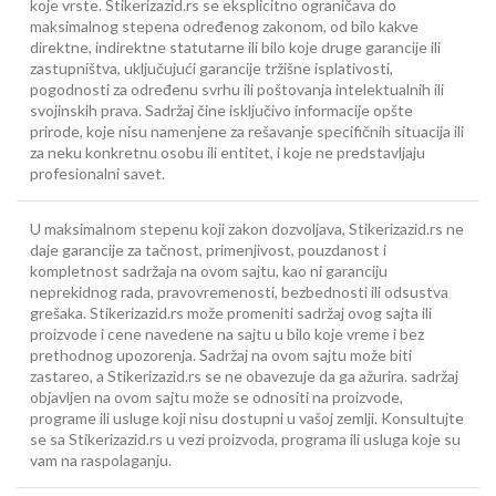
koje vrste. Stikerizazid.rs se eksplicitno ograničava do
maksimalnog stepena određenog zakonom, od bilo kakve
direktne, indirektne statutarne ili bilo koje druge garancije ili
zastupništva, uključujući garancije tržišne isplativosti,
pogodnosti za određenu svrhu ili poštovanja intelektualnih ili
svojinskih prava. Sadržaj čine isključivo informacije opšte
prirode, koje nisu namenjene za rešavanje specifičnih situacija ili
za neku konkretnu osobu ili entitet, i koje ne predstavljaju
profesionalni savet.
U maksimalnom stepenu koji zakon dozvoljava, Stikerizazid.rs ne
daje garancije za tačnost, primenjivost, pouzdanost i
kompletnost sadržaja na ovom sajtu, kao ni garanciju
neprekidnog rada, pravovremenosti, bezbednosti ili odsustva
grešaka. Stikerizazid.rs može promeniti sadržaj ovog sajta ili
proizvode i cene navedene na sajtu u bilo koje vreme i bez
prethodnog upozorenja. Sadržaj na ovom sajtu može biti
zastareo, a Stikerizazid.rs se ne obavezuje da ga ažurira. sadržaj
objavljen na ovom sajtu može se odnositi na proizvode,
programe ili usluge koji nisu dostupni u vašoj zemlji. Konsultujte
se sa Stikerizazid.rs u vezi proizvoda, programa ili usluga koje su
vam na raspolaganju.