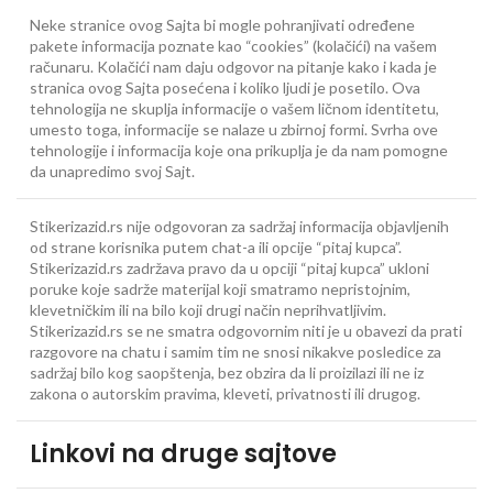
Neke stranice ovog Sajta bi mogle pohranjivati određene
pakete informacija poznate kao “cookies” (kolačići) na vašem
računaru. Kolačići nam daju odgovor na pitanje kako i kada je
stranica ovog Sajta posećena i koliko ljudi je posetilo. Ova
tehnologija ne skuplja informacije o vašem ličnom identitetu,
umesto toga, informacije se nalaze u zbirnoj formi. Svrha ove
tehnologije i informacija koje ona prikuplja je da nam pomogne
da unapredimo svoj Sajt.
Stikerizazid.rs nije odgovoran za sadržaj informacija objavljenih
od strane korisnika putem chat-a ili opcije “pitaj kupca”.
Stikerizazid.rs zadržava pravo da u opciji “pitaj kupca” ukloni
poruke koje sadrže materijal koji smatramo nepristojnim,
klevetničkim ili na bilo koji drugi način neprihvatljivim.
Stikerizazid.rs se ne smatra odgovornim niti je u obavezi da prati
razgovore na chatu i samim tim ne snosi nikakve posledice za
sadržaj bilo kog saopštenja, bez obzira da li proizilazi ili ne iz
zakona o autorskim pravima, kleveti, privatnosti ili drugog.
Linkovi na druge sajtove