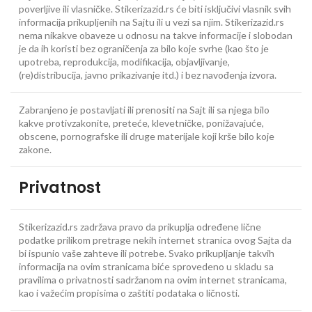
poverljive ili vlasničke. Stikerizazid.rs će biti isključivi vlasnik svih
informacija prikupljenih na Sajtu ili u vezi sa njim. Stikerizazid.rs
nema nikakve obaveze u odnosu na takve informacije i slobodan
je da ih koristi bez ograničenja za bilo koje svrhe (kao što je
upotreba, reprodukcija, modifikacija, objavljivanje,
(re)distribucija, javno prikazivanje itd.) i bez navođenja izvora.
Zabranjeno je postavljati ili prenositi na Sajt ili sa njega bilo
kakve protivzakonite, preteće, klevetničke, ponižavajuće,
obscene, pornografske ili druge materijale koji krše bilo koje
zakone.
Privatnost
Stikerizazid.rs zadržava pravo da prikuplja određene lične
podatke prilikom pretrage nekih internet stranica ovog Sajta da
bi ispunio vaše zahteve ili potrebe. Svako prikupljanje takvih
informacija na ovim stranicama biće sprovedeno u skladu sa
pravilima o privatnosti sadržanom na ovim internet stranicama,
kao i važećim propisima o zaštiti podataka o ličnosti.