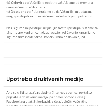
(b)
Celovitost
: Vaše lične podatke zaštitićemo od promena
neovlašćenih trećih strana.
(c)
Dostupnost
: Pobrinućemo se da Vašim ličnim podacima
mogu pristupiti samo ovlašćene osobe kada je to potrebno.
Naši sigurnosni postupci uključuju: zaštitu pristupa, sisteme za
sigurnosno kopiranje, nadzor, revizije i održavanje, upravljanje
sigurnosnim incidentima i kontinuirano poslovanje, itd.
Upotreba društvenih medija
Ako se u Stikerizazid.rs alatima (internet stranica, portal …)
prijavite iz društvenih medija (na primer pomoću Vašeg
Facebook naloga), Stikerizazid.rs će zabeležiti Vaše lične
podatke dostupne na tim društvenim medijima, i Vaša upotreba