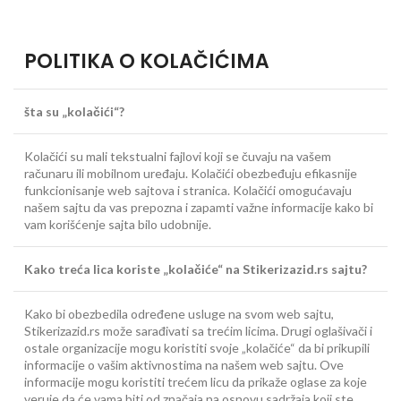
POLITIKA O KOLAČIĆIMA
šta su „kolačići“?
Kolačići su mali tekstualni fajlovi koji se čuvaju na vašem
računaru ili mobilnom uređaju. Kolačići obezbeđuju efikasnije
funkcionisanje web sajtova i stranica. Kolačići omogućavaju
našem sajtu da vas prepozna i zapamti važne informacije kako bi
vam korišćenje sajta bilo udobnije.
Kako treća lica koriste „kolačiće“ na Stikerizazid.rs sajtu?
Kako bi obezbedila određene usluge na svom web sajtu,
Stikerizazid.rs može sarađivati sa trećim licima. Drugi oglašivači i
ostale organizacije mogu koristiti svoje „kolačiće“ da bi prikupili
informacije o vašim aktivnostima na našem web sajtu. Ove
informacije mogu koristiti trećem licu da prikaže oglase za koje
veruje da će vama biti od značaja na osnovu sadržaja koji ste