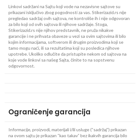
Linkovi sadržani na Sajtu koji vode na nezavisne sajtove su
prikazani isključivo zbog pogodnosti za vas. Stikerizazid.rs nije
pregledao sadržaj ovih sajtova, ne kontroliše ih i nije odgovoran
za bilo koji od ovih sajtova ili njihove sadržaje. Stoga,
Stikerizazid.rs nije njihov predstavnik, ne pruža nikakve
garancije i ne prihvata obaveze u vezi sa ovim sajtovima ili bilo
kojim informacijama, softverom ili drugim proizvodima koji se
tamo mogu naći, ili sa rezultatima koji su posledica njihove
upotrebe. Ukoliko odlučite da pristupite nekom od sajtova na
koje vode linkovi sa našeg Sajta, činite to na sopstvenu
odgovornost.
Ograničenje garancija
Informacije, proizvodi, materijali i/ili usluge (“sadržaj”) prikazan
na ovom sajtu je prikazan “kao takav” bez ikakvih garancija bilo