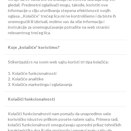
gledali. Predmetni oglašivači mogu, takođe, koristiti ove
informacije u cilju utvrđivanja stepena efektivnosti svojih
oglasa. „Kolačiće“ trećeg lica mi ne kontrolišemo i da biste ih
onemogućili ili izbrisali, molimo vas da više informacija i
instrukcije za onemogućavanje potražite na web stranici
relevantnog trećeg lica.
Koje „kolačiće“ koristimo?
Stikerizazid.rs na svom web sajtu koristi tri tipa kolačića:
1. Kolačiće funkcionalnosti
2. Kolačiće analitike
3. Kolačiće marketinga i oglašavanja
Kolačići funkcionalnosti
Kolačići funkcionalnosti nam pomažu da unapredimo vaše
korisničko iskustvo prilikom posete našem sajtu. Primera radi,
kolačići funkcionalnosti omogućavaju uporedni prikaz tehničkih
karakteristika dva ili više proizvoda i omogućavaju sajtu da