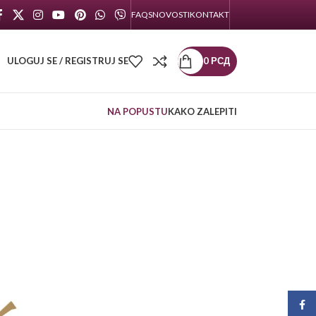
FAQS
NOVOSTI
KONTAKT
ULOGUJ SE / REGISTRUJ SE
0
РСД
NA POPUSTU
KAKO ZALEPITI
Face