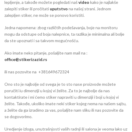
lepljenje, a takođe možete pogledati naš
video
kako je najlakše
zalepiti stiker ili pročitati
uputstvo
na našoj strani. Jednom
zalepljen stiker, ne može se ponovo koristiti.
Jedna napomena: zbog različtih podešavanja, boje na monitoru
mogu da odstupe od boja nalepnice, ta razlika je minimalna ali bolje
da ste upoznati i sa takvom mogućnošću.
Ako imate neko pitanje, pošaljite nam mail na :
office@stikerizazid.rs
ili nas pozovite na +381649672324
Ono sto je najbolje od svega je to sto nase proizvode možete
poručiti iu dimenziji u kojoj vi želite. Za to je najbolje da nas
kontaktirate i mi ćemo stiker napraviti u dimenziji i boji u kojoj vi
želite. Takođe, ukoliko imate neki stiker kojeg nema na našem sajtu,
a želite da ga izradimo za vas, pošaljite nam sliku ili nas pozovite da
se dogovorimo.
Uredjenje izloga, unutrašnjosti vaših radnji ili salona je veoma lako uz