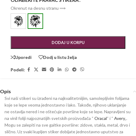
Okrenut na desnu stranu ⟹
DODAJ U KORPU
Uporedi
Dodj u listu želja
Podeli:
Opis
Svi naši stikeri su izrađeni na najkvalitetniijim, samolepljivim folijama
koje se lepe veoma jednostavno i lako. Takođe, njihovo uklanjanje
ne ostavlja nered i ne oštećuje površine koje se lepe. Napravljeni su
na vinil foliji najpoznatijih svetskih proizvođača “
Oracal
“ i “
Avery
„.
Mogu se zalepiti na sve galtke površine: zidove, stakla, metal, drvo i
slično. Uz svaki kupljen stiker dobijate jednostavno uputstvo za