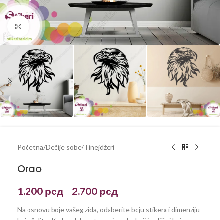
Kliknite za uvećanje
Početna
/
Dečije sobe
/
Tinejdžeri
Orao
1.200
рсд
2.700
рсд
–
Na osnovu boje vašeg zida, odaberite boju stikera i dimenziju