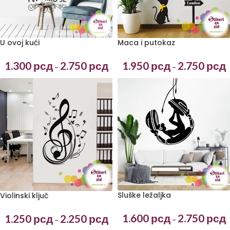
U ovoj kući
Maca i putokaz
1.300
рсд
2.750
рсд
1.950
рсд
2.750
рсд
–
–
Sluške ležaljka
Violinski ključ
1.600
рсд
2.750
рсд
1.250
рсд
2.250
рсд
–
–