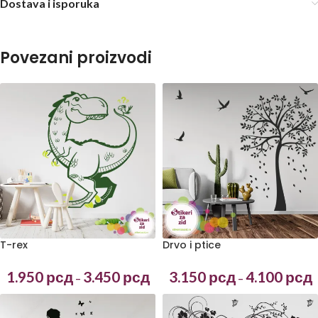
Dostava i isporuka
Povezani proizvodi
T-rex
Drvo i ptice
1.950
рсд
3.450
рсд
3.150
рсд
4.100
рсд
–
–