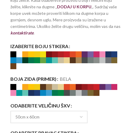
koju želite. Kada odaberete proizvod u boji i veličini koju
želite, kliknite na dugme „
DODAJ U KORPU
„. Sadržaj vaše
korpe uvek možete proveriti klikom na dugme korpa u
gornjem, desnom uglu. Mere proizvoda su izražene u
centimetrima. Ukoliko želite drugu veličinu, molim vas da nas
kontaktirate
.
IZABERITE BOJU STIKERA
BOJA ZIDA (PRIMER)
BELA
ODABERITE VELIČINU ŠXV
ODABERITE PRAVAC STIKERA