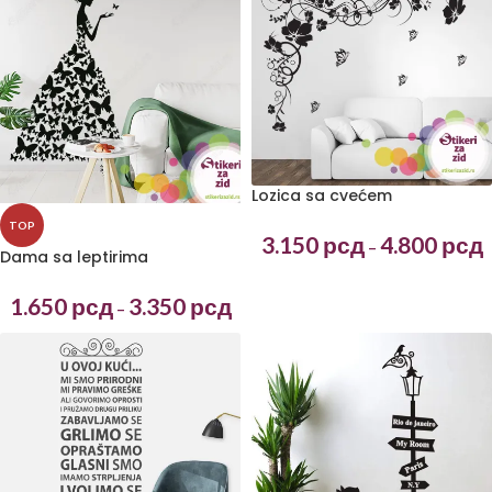
Lozica sa cvećem
TOP
3.150
рсд
4.800
рсд
–
Dama sa leptirima
1.650
рсд
3.350
рсд
–