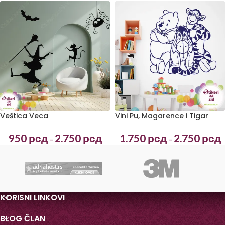
Veštica Veca
Vini Pu, Magarence i Tigar
950
рсд
2.750
рсд
1.750
рсд
2.750
рсд
–
–
KORISNI LINKOVI
BLOG ČLAN