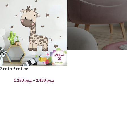
Žirafa žirafica
1.250
рсд
–
2.450
рсд