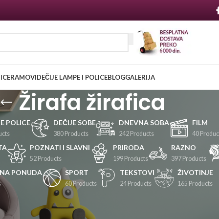
NICE
RAMOVI
DEČIJE LAMPE I POLICE
BLOG
GALERIJA
Žirafa žirafica
JE POLICE
DEČIJE SOBE
DNEVNA SOBA
FILM
ucts
380 Products
242 Products
40 Produc
TA
POZNATI I SLAVNI
PRIRODA
RAZNO
52 Products
199 Products
397 Products
LNA PONUDA
SPORT
TEKSTOVI
ŽIVOTINJE
s
60 Products
24 Products
165 Products
Prikaži
24
36
48