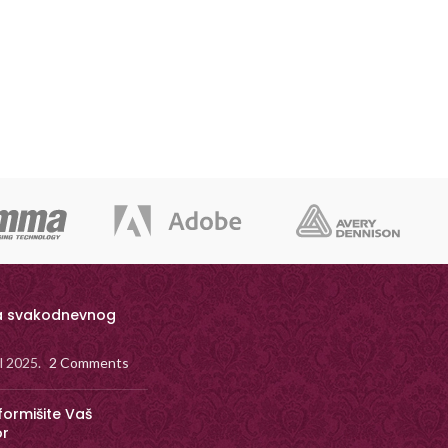
a svakodnevnog
il 2025.
2 Comments
formišite Vaš
or