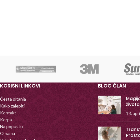
KORISNI LINKOVI
BLOG ČLAN
Magij
Česta pitanja
života
Kako zalepiti
Kontakt
18. apr
Korpa
Na popustu
Trans
O nama
Prost