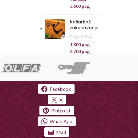
3.600
рсд
Košarkaš
zakucavanje
1.800
рсд
–
2.700
рсд
Facebook
X
Pinterest
WhatsApp
Mail