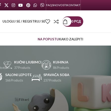
FAQS
NOVOSTI
KONTAKT
ULOGUJ SE / REGISTRUJ SE
0
РСД
NA POPUSTU
KAKO ZALEPITI
KUĆNI LJUBIMCI
KUHINJA
ts
37 Products
86 Products
SALONI LEPOTE
SPAVAĆA SOBA
166 Products
237 Products
KATEGORIJE
Filteri
PROIZVODA