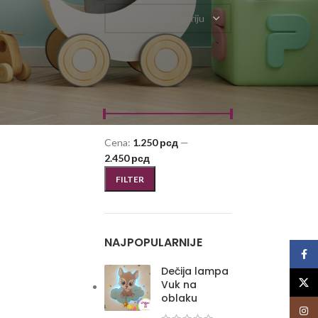
Odaberite kategoriju
FILTRIRAJ PO CENI
Cena:
1.250 рсд
—
2.450 рсд
FILTER
NAJPOPULARNIJE
Face
Dečija lampa
X
Vuk na
oblaku
Insta