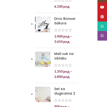
6.100
рсд
YouT
Pinte
Drvo Bonsai
Sakura
What
Viber
1.400
рсд
–
3.650
рсд
Mali vuk na
oblaku
1.350
рсд
–
2.800
рсд
Set sa
dugicama 2
900
рсд
–