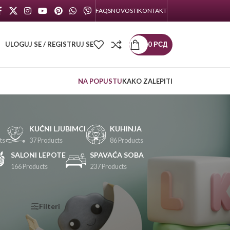
FAQS
NOVOSTI
KONTAKT
ULOGUJ SE / REGISTRUJ SE
0
РСД
NA POPUSTU
KAKO ZALEPITI
KUĆNI LJUBIMCI
KUHINJA
ts
37 Products
86 Products
SALONI LEPOTE
SPAVAĆA SOBA
166 Products
237 Products
KATEGORIJE
Filteri
PROIZVODA