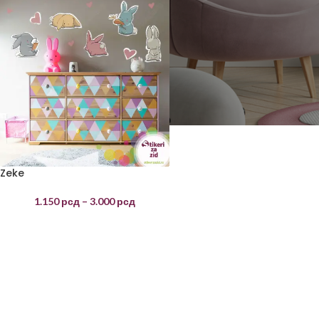
Zeke
1.150
рсд
–
3.000
рсд