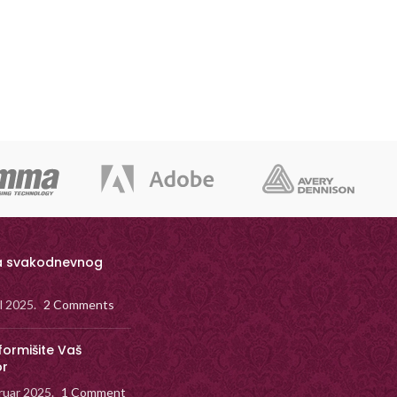
a svakodnevnog
il 2025.
2 Comments
formišite Vaš
or
ruar 2025.
1 Comment