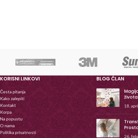
KORISNI LINKOVI
BLOG ČLAN
Magij
Česta pitanja
života
Kako zalepiti
Kontakt
18. apr
Korpa
Na popustu
Trans
O nama
Prost
Politika privatnosti
26. feb