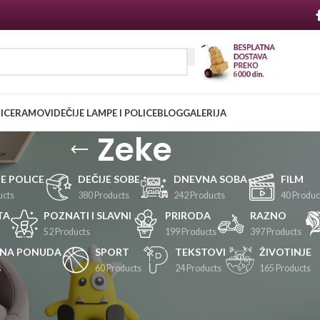
NICE
RAMOVI
DEČIJE LAMPE I POLICE
BLOG
GALERIJA
Zeke
JE POLICE
DEČIJE SOBE
DNEVNA SOBA
FILM
ucts
380 Products
242 Products
40 Produc
TA
POZNATI I SLAVNI
PRIRODA
RAZNO
52 Products
199 Products
397 Products
LNA PONUDA
SPORT
TEKSTOVI
ŽIVOTINJE
s
60 Products
24 Products
165 Products
Prikaži
24
36
48