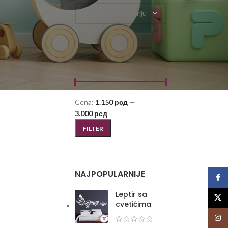
Odaberite kategoriju
FILTRIRAJ PO CENI
Cena:
1.150 рсд
—
3.000 рсд
FILTER
NAJPOPULARNIJE
Face
Leptir sa
X
cvetićima
Insta