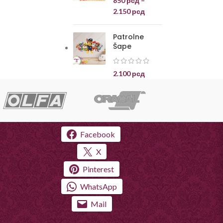
850
рсд
–
2.150
рсд
Patrolne
Šape
2.100
рсд
Facebook
X
Pinterest
WhatsApp
Mail