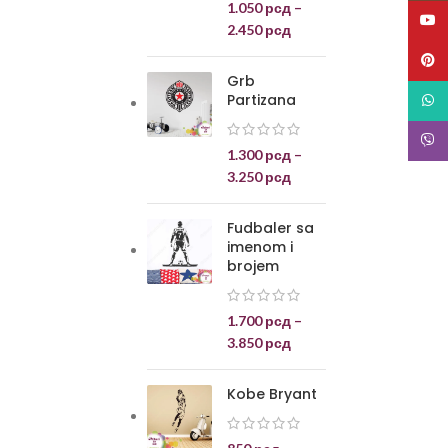
1.050
рсд
–
YouT
2.450
рсд
Pinte
Grb
Partizana
What
Viber
1.300
рсд
–
3.250
рсд
Fudbaler sa
imenom i
brojem
1.700
рсд
–
3.850
рсд
Kobe Bryant