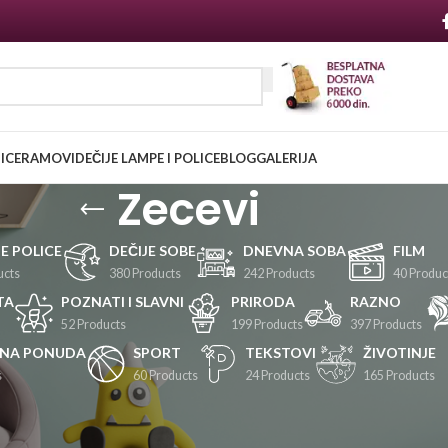
NICE
RAMOVI
DEČIJE LAMPE I POLICE
BLOG
GALERIJA
Zecevi
JE POLICE
DEČIJE SOBE
DNEVNA SOBA
FILM
ucts
380 Products
242 Products
40 Produc
TA
POZNATI I SLAVNI
PRIRODA
RAZNO
52 Products
199 Products
397 Products
LNA PONUDA
SPORT
TEKSTOVI
ŽIVOTINJE
s
60 Products
24 Products
165 Products
Prikaži
24
36
48