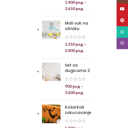
1.400
рсд
–
3.650
рсд
YouT
Pinte
Mali vuk na
oblaku
What
Viber
1.350
рсд
–
2.800
рсд
Set sa
dugicama 2
900
рсд
–
3.600
рсд
Košarkaš
zakucavanje