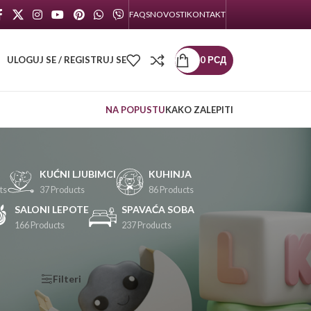
FAQS
NOVOSTI
KONTAKT
ULOGUJ SE / REGISTRUJ SE
0
РСД
NA POPUSTU
KAKO ZALEPITI
KUĆNI LJUBIMCI
KUHINJA
ts
37 Products
86 Products
SALONI LEPOTE
SPAVAĆA SOBA
166 Products
237 Products
KATEGORIJE
Filteri
PROIZVODA