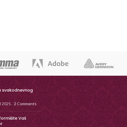
a svakodnevnog
il 2025.
2 Comments
formišite Vaš
or