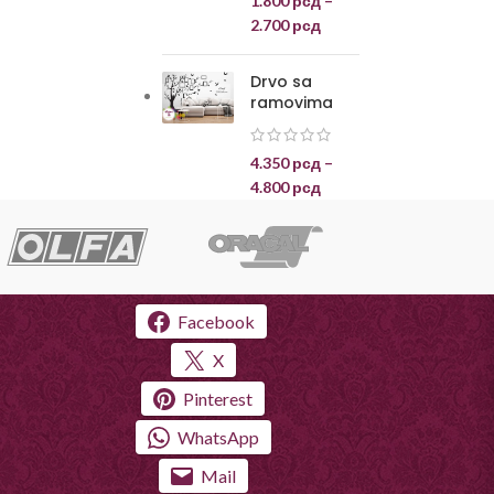
1.800
рсд
–
2.700
рсд
Drvo sa
ramovima
4.350
рсд
–
4.800
рсд
Facebook
X
Pinterest
WhatsApp
Mail