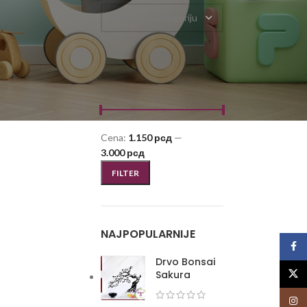
Odaberite kategoriju
FILTRIRAJ PO CENI
Cena:
1.150 рсд
—
3.000 рсд
FILTER
NAJPOPULARNIJE
Face
Drvo Bonsai
X
Sakura
Insta