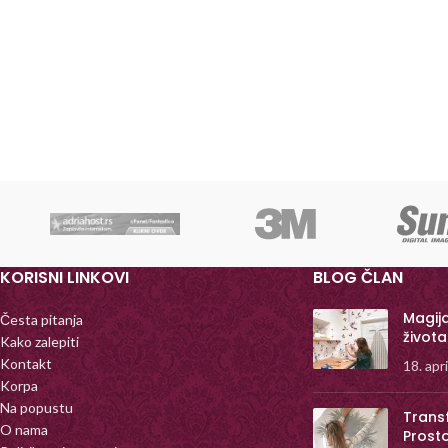
KORISNI LINKOVI
BLOG ČLAN
Magij
Česta pitanja
života
Kako zalepiti
Kontakt
18. apr
Korpa
Na popustu
Trans
O nama
Prost