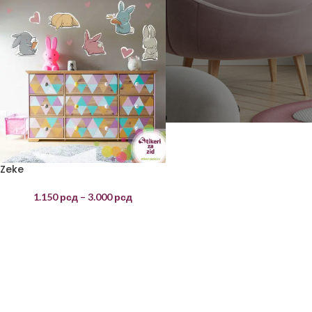
Zeke
1.150
рсд
–
3.000
рсд