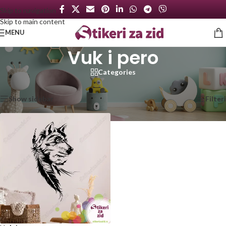
Skip to navigation
Skip to main content
MENU
Vuk i pero
Categories
Početna
/
Proizvod označen „Vuk i pero“
Prikazan jedan rezultat
Show sidebar
Filteri