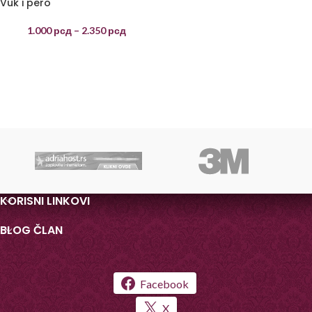
Vuk i pero
1.000
рсд
–
2.350
рсд
KORISNI LINKOVI
BLOG ČLAN
Facebook
X