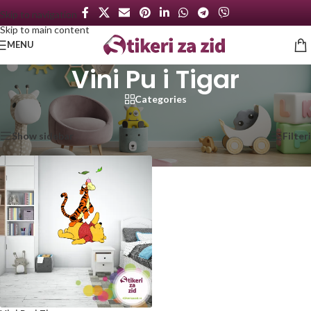
Skip to navigation
Skip to main content
MENU
Vini Pu i Tigar
Categories
Početna
/
Proizvod označen „Vini Pu i Tigar“
Prikazan jedan rezultat
Show sidebar
Filteri