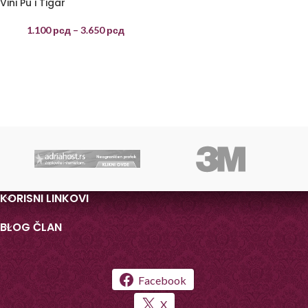
Vini Pu i Tigar
1.100
рсд
–
3.650
рсд
KORISNI LINKOVI
BLOG ČLAN
Facebook
X