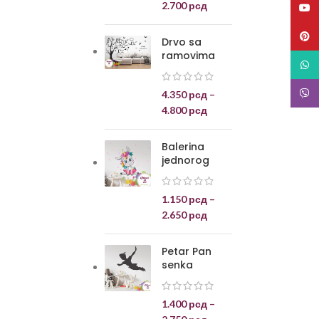
2.700
рсд
YouT
Pinte
Drvo sa
ramovima
What
Viber
4.350
рсд
–
4.800
рсд
Balerina
jednorog
1.150
рсд
–
2.650
рсд
Petar Pan
senka
1.400
рсд
–