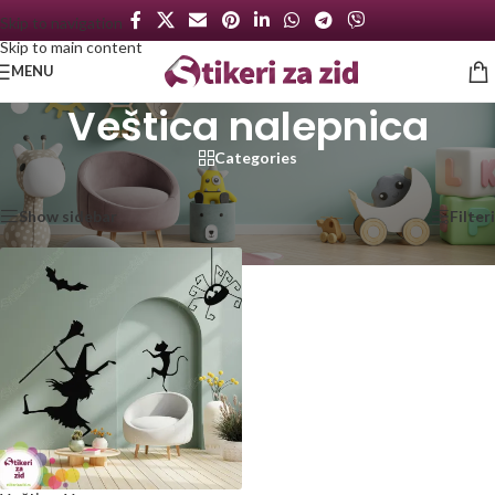
Skip to navigation
Skip to main content
MENU
Veštica nalepnica
Categories
Početna
/
Proizvod označen „Veštica nalepnica“
Prikazan jedan rezultat
Show sidebar
Filteri