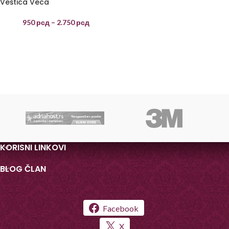
Veštica Veca
950
рсд
–
2.750
рсд
KORISNI LINKOVI
BLOG ČLAN
Facebook
X