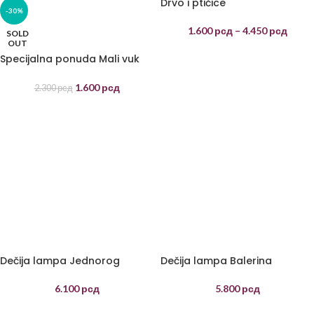
Drvo i ptičice
-30%
1.600
рсд
–
4.450
рсд
SOLD
OUT
Specijalna ponuda Mali vuk
na oblaku
1.600
рсд
2.300
рсд
Dečija lampa Jednorog
Dečija lampa Balerina
jednorog
6.100
рсд
5.800
рсд