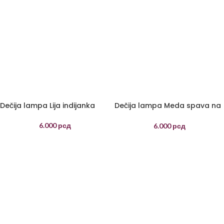
Dečija lampa Lija indijanka
Dečija lampa Meda spava na
mesecu
6.000
рсд
6.000
рсд