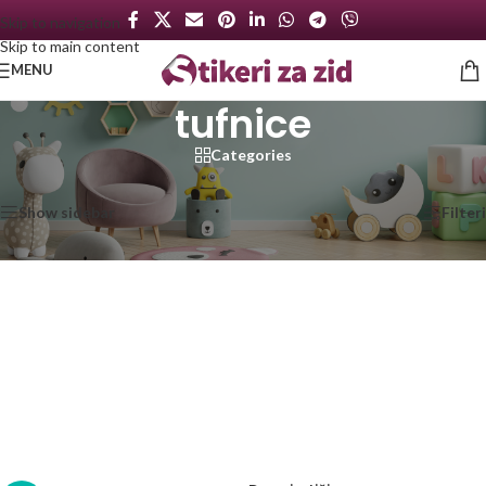
Skip to navigation
Skip to main content
MENU
tufnice
Categories
Početna
/
Proizvod označen „tufnice“
Prikazano je svih 21 rezultata
Show sidebar
Filteri