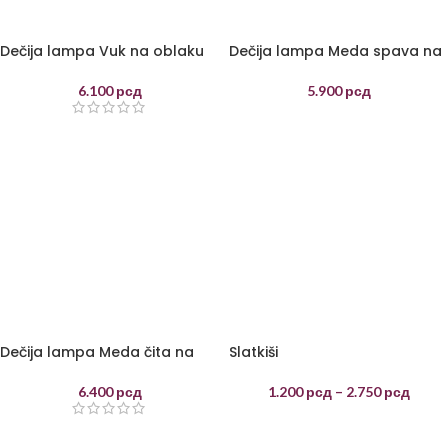
Dečija lampa Vuk na oblaku
Dečija lampa Meda spava na
oblaku
6.100
рсд
5.900
рсд
Dečija lampa Meda čita na
Slatkiši
mesecu
1.200
рсд
–
2.750
рсд
6.400
рсд