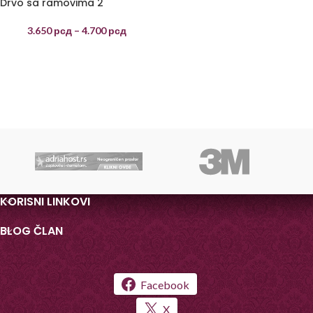
Drvo sa ramovima 2
3.650
рсд
–
4.700
рсд
KORISNI LINKOVI
BLOG ČLAN
Facebook
X