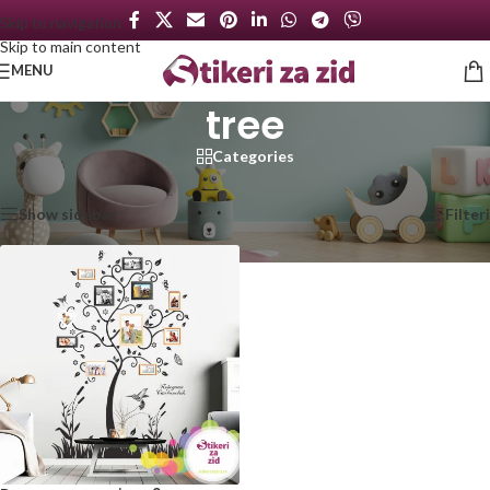
Skip to navigation
Skip to main content
MENU
tree
Categories
Početna
/
Proizvod označen „tree“
Prikazan jedan rezultat
Show sidebar
Filteri